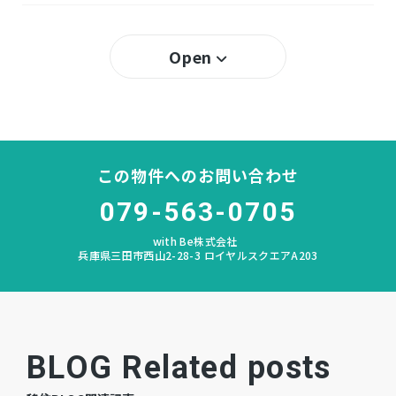
50％
建ぺい率
Open
100％
容積率
所有権
土地権利
木造 地上2階建
構造および階数
この物件へのお問い合わせ
あかしあ台
小学校区
079-563-0705
with Be株式会社
ゆりのき台
中学校区
兵庫県三田市西山2-28-3 ロイヤルスクエアA203
－
私道負担
宅地
地目
BLOG Related posts
建築中
現況