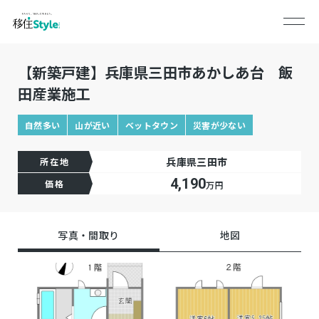
【新築戸建】兵庫県三田市あかしあ台 飯
田産業施工
自然多い
山が近い
ベットタウン
災害が少ない
兵庫県三田市
所在地
4,190
価格
万円
写真・間取り
地図