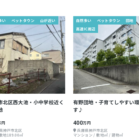
多い
ベットタウン
山が近い
自然多い
ベットタウン
団地
高速IC周辺
市北区西大池・小中学校近く
有野団地・子育てしやすい
地
す♪
400
万円
万円
県神戸市北区
兵庫県神戸市北区
 敷地189.00㎡
マンション / 敷地㎡ / 建物㎡