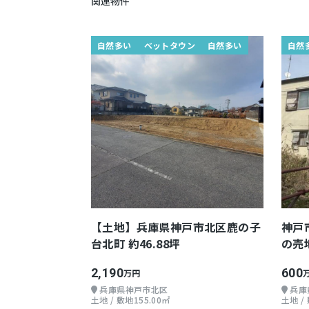
関連物件
自然多い
ベットタウン
自然多い
自然
【土地】兵庫県神戸市北区鹿の子
神戸
台北町 約46.88坪
の売
2,190
600
万円
兵庫県神戸市北区
兵庫
土地 / 敷地155.00㎡
土地 /