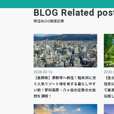
BLOG Related pos
移住BLOG関連記事
2026.03.16
2026.
【長野県】茅野市へ移住！軽井沢に次
【虫
ぐ人気リゾート地を有する暮らしやす
住先
い街！蓼科高原・八ヶ岳の圧巻の大自
て最
然を満喫！
伝授