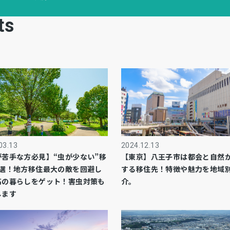
ts
03.13
2024.12.13
が苦手な方必見】“虫が少ない”移
【東京】八王子市は都会と自然
5選！地方移住最大の敵を回避し
する移住先！特徴や魅力を地域
高の暮らしをゲット！害虫対策も
介。
します