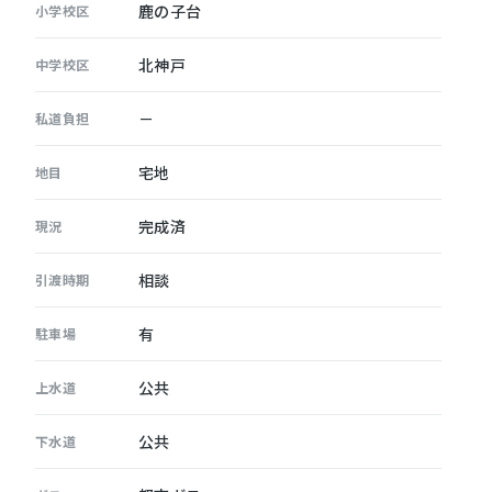
鹿の子台
小学校区
北神戸
中学校区
－
私道負担
宅地
地目
完成済
現況
相談
引渡時期
有
駐車場
公共
上水道
公共
下水道