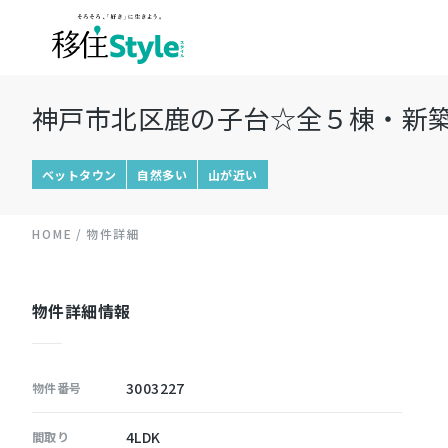
神戸市北区鹿の子台☆全５棟・新築
ベットタウン
自然多い
山が近い
HOME
物件詳細
物件詳細情報
3003227
物件番号
4LDK
間取り