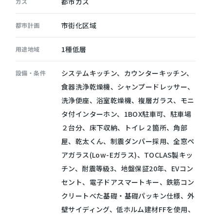
都市ガス
ガス
市街化区域
都市計画
1種低層
用途地域
システムキッチン、カウンターキッチン、
設備・条件
食器洗浄乾燥機、シャンプードレッサー、
洗浄便座、浴室乾燥機、複層ガラス、モニ
タ付インターホン、1BOX駐車可、駐車場
２台分、床下収納、トイレ２箇所、角部
屋、乾太くん、制震ダンパー採用、全窓ペ
アガラス(Low-Eガラス)、TOCLAS製キッ
チン、耐震等級3、地盤保証20年、EVコン
セント、電子ドアスマートキー、鉄筋コン
クリートべた基礎・基礎パッキン仕様、外
壁サイディング、低ホルム建材FFを使用、