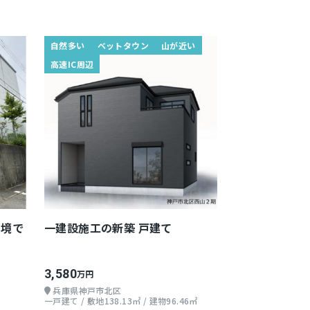
自然多い
ベットタウン
山が近い
高速IC周辺
環境で
一建設施工の新築 戸建て
3,580
万円
兵庫県神戸市北区
一戸建て / 敷地138.13㎡ / 建物96.46㎡