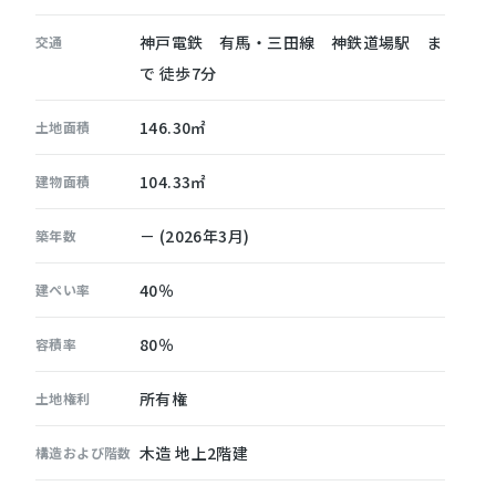
神戸電鉄 有馬・三田線 神鉄道場駅 ま
交通
で 徒歩7分
146.30㎡
土地面積
104.33㎡
建物面積
－ (2026年3月)
築年数
40％
建ぺい率
80％
容積率
所有権
土地権利
木造 地上2階建
構造および階数