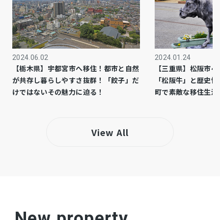
準工業
用途地域
－
設備・条件
2024.06.02
2024.01.24
上水道：新規給水加入金(13mm・20mm) 57,200
備考
【栃木県】宇都宮市へ移住！都市と自然
【三重県】松阪市へ
円、設計審査手数料 1,000円、工事検査手数料
が共存し暮らしやすさ抜群！「餃子」だ
「松阪牛」と歴史情
2,000円 合計60,200円は、お客様が松阪市へお
けではないその魅力に迫る！
町で素敵な移住生活
支払いください。
上水道負担金 250,000円
View All
自治会費：6000円／年、肥留町自治会入会金：3
万円／一括
工事完了後に、区画図、面積、電柱位置、支線な
ど変更となる場合があります。
仲介
取引態様
New property