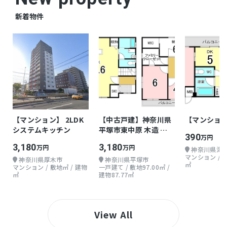
新着物件
【マンション】 2LDK
【中古戸建】神奈川県
【マンション
システムキッチン
平塚市東中原 木造 地
390
万円
上1階 3LDKLDK
3,180
3,180
万円
万円
神奈川県海
マンション / 
神奈川県厚木市
神奈川県平塚市
㎡
マンション / 敷地㎡ / 建物
一戸建て / 敷地97.00㎡ /
㎡
建物87.77㎡
View All