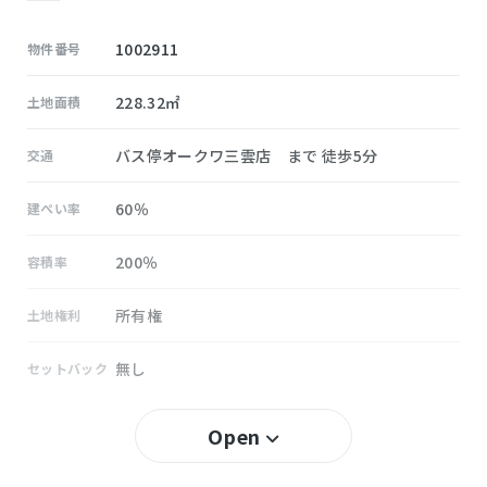
1002911
物件番号
228.32㎡
土地面積
バス停オークワ三雲店 まで 徒歩5分
交通
60％
建ぺい率
200％
容積率
所有権
土地権利
無し
セットバック
小野江
小学校区
Open
三雲
中学校区