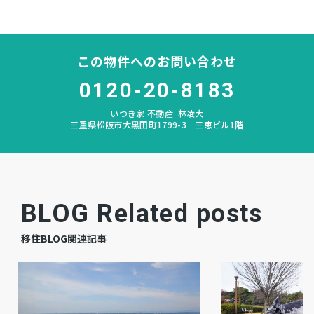
－
私道負担
この物件へのお問い合わせ
なし
建築条件
0120-20-8183
宅地
地目
いつき家 不動産
林凌大
三重県松阪市大黒田町1799-3 三恵ビル1階
更地
現況
相談
引渡時期
公共
上水道
BLOG Related posts
公共
下水道
移住BLOG関連記事
プロパン個別
ガス
市街化区域
都市計画