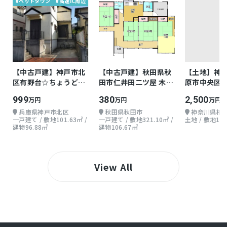
#ベットタウン
#高速IC周辺
への売買に限ります。小売業、飲食店、理容・
美容店舗、動物病院など、計画書の提出を要し
ます。店舗割合は50％超にする必要がありま
す。（基本的に住宅ローン対象外）
●市街化調整区域・都市計画法第34条第1号に
【中古戸建】神戸市北
【中古戸建】秋田県秋
【土地】神
より農地転用・建築許可
区有野台☆ちょうどよ
田市仁井田二ツ屋 木造
原市中央区由
い戸建て
地上1階 4DK
30.35坪
999
380
2,500
万円
万円
万円
仲介
取引態様
兵庫県神戸市北区
秋田県秋田市
神奈川県相
一戸建て / 敷地101.63㎡ /
一戸建て / 敷地321.10㎡ /
土地 / 敷地100
建物96.88㎡
建物106.67㎡
View All