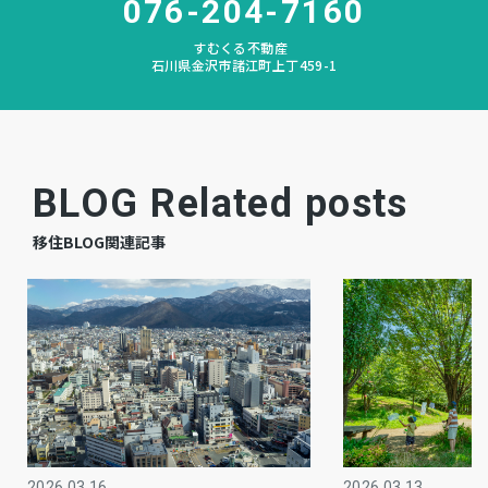
076-204-7160
森本
中学校区
すむくる不動産
石川県金沢市諸江町上丁459-1
－
私道負担
田
地目
空
現況
BLOG Related posts
相談
引渡時期
移住BLOG関連記事
－
駐車場
公共
上水道
公共
下水道
－
ガス
2026.03.16
2026.03.13