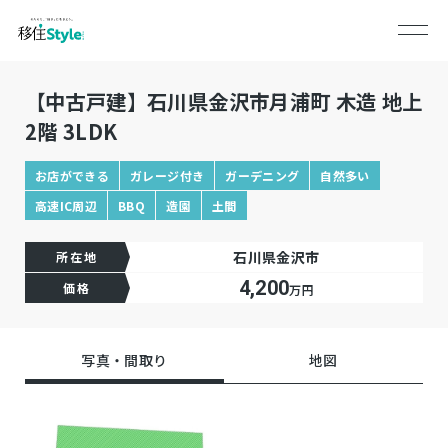
【中古戸建】石川県金沢市月浦町 木造 地上
2階 3LDK
お店ができる
ガレージ付き
ガーデニング
自然多い
高速IC周辺
BBQ
造園
土間
石川県金沢市
所在地
4,200
価格
万円
写真・間取り
地図