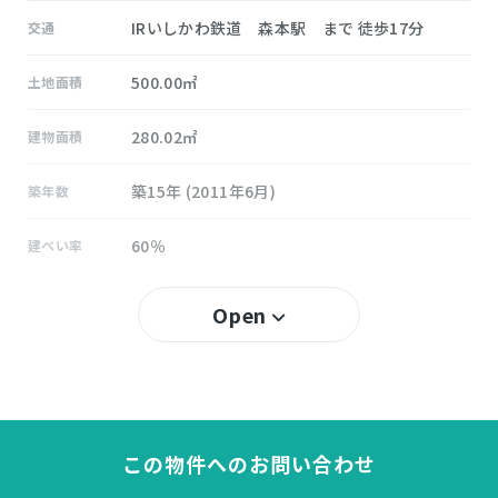
IRいしかわ鉄道 森本駅 まで 徒歩17分
交通
500.00㎡
土地面積
280.02㎡
建物面積
築15年 (2011年6月)
築年数
60％
建ぺい率
200％
容積率
Open
所有権
土地権利
木造 合金メッキ鋼板ぶき 地上2階建
構造および階数
この物件へのお問い合わせ
不動寺
小学校区