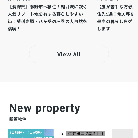
調整区域
都市計画
【長野県】茅野市へ移住！軽井沢に次ぐ
【虫が苦手な方必見
人気リゾート地を有する暮らしやすい
住先5選！地方移住
定無
用途地域
街！蓼科高原・八ヶ岳の圧巻の大自然を
最高の暮らしをゲッ
満喫！
します
側溝、システムキッチン、食器洗浄乾燥機、IH
設備・条件
クッキングヒーター、オール電化、洗浄便座、
追い焚き、床暖房、複層ガラス、ウォークイン
View All
クローゼット、モニタ付インターホン、駐車場
３台分、エコキュート、トイレ２箇所、エアコ
ン５台、電動シャッター３箇所、薪ストーブ２
台
【間取】1階：店舗、キッチン5.3、トイレ、居
備考
New property
宅用玄関／2階：LDK30.5、洋7.5+収納、洋8、
洋5.9、洗面室、浴室、ユーティリティ、トイ
新着物件
レ、バルコニー、サンルーム
#自然多い
#山が近い
●都市計画法第34条第1号該当の店舗を営む方