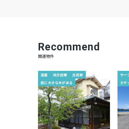
Recommend
関連物件
造園
地方起業
古民家
サー
庭に大きな木がある
カヤ