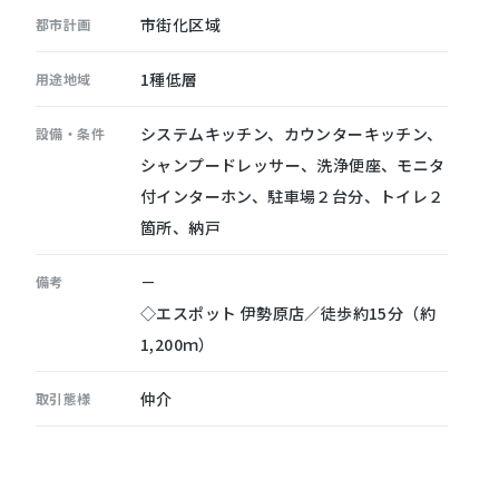
市街化区域
都市計画
1種低層
用途地域
システムキッチン、カウンターキッチン、
設備・条件
シャンプードレッサー、洗浄便座、モニタ
付インターホン、駐車場２台分、トイレ２
箇所、納戸
－
備考
◇エスポット 伊勢原店／徒歩約15分（約
1,200ｍ）
仲介
取引態様