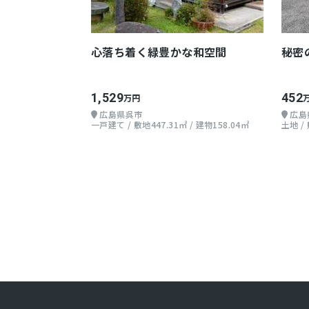
心落ち着く緑豊かな和空間
秘密
1,529
452
万円
広島県呉市
広島
一戸建て / 敷地447.31㎡ / 建物158.04㎡
土地 /