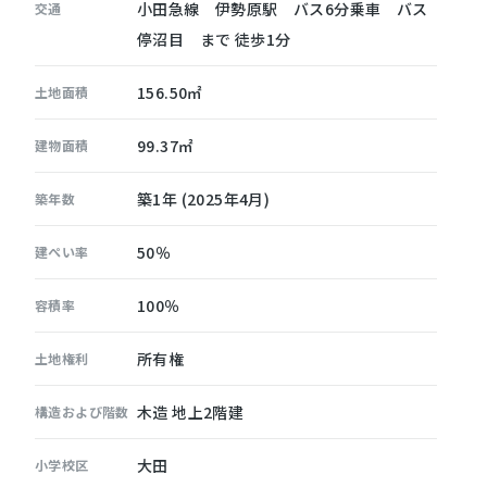
小田急線 伊勢原駅 バス6分乗車 バス
交通
停沼目 まで 徒歩1分
156.50㎡
土地面積
99.37㎡
建物面積
築1年 (2025年4月)
築年数
50％
建ぺい率
100％
容積率
所有権
土地権利
木造 地上2階建
構造および階数
大田
小学校区