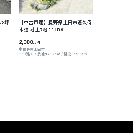
28坪
【中古戸建】長野県上田市蒼久保
木造 地上2階 11LDK
2,300
万円
長野県上田市
一戸建て / 敷地437.45㎡ / 建物134.73㎡