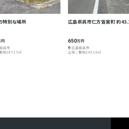
の特別な場所
広島県呉市仁方皆実町 約43.
650
万円
万円
県呉市
広島県呉市
 敷地187.17㎡
土地 / 敷地143.10㎡