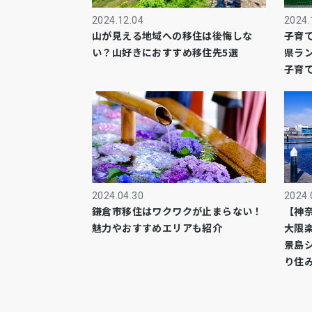
2024.12.04
2024.
山が見える地域への移住は後悔しな
子育
い？山好きにおすすめ移住先5選
県ラ
子育
2024.04.30
2024.
鎌倉市移住はワクワクが止まらない！
【神
魅力やおすすめエリアも紹介
大限
景島
り住