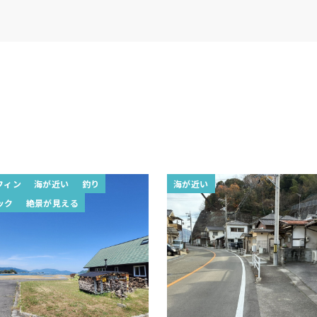
フィン
海が近い
釣り
海が近い
ック
絶景が見える