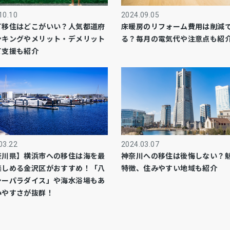
10.10
2024.09.05
て移住はどこがいい？人気都道府
床暖房のリフォーム費用は削減
ンキングやメリット・デメリット
る？毎月の電気代や注意点も紹
て支援も紹介
03.22
2024.03.07
奈川県】横浜市への移住は海を最
神奈川への移住は後悔しない？
楽しめる金沢区がおすすめ！「八
特徴、住みやすい地域も紹介
シーパラダイス」や海水浴場もあ
みやすさが抜群！