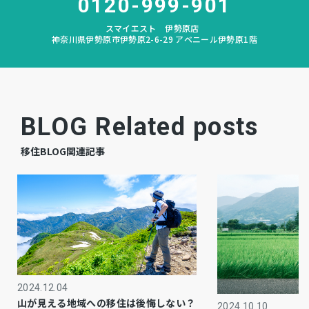
0120-999-901
相談
引渡時期
スマイエスト 伊勢原店
神奈川県伊勢原市伊勢原2-6-29 アベニール伊勢原1階
有
駐車場
－
上水道
－
下水道
BLOG Related posts
－
ガス
移住BLOG関連記事
市街化区域
都市計画
1種住居
用途地域
システムキッチン、シャンプードレッサー、洗
設備・条件
浄便座、追い焚き、ウォークインクローゼッ
ト、駐車場２台分、駐車場３台分、トイレ２箇
2024.12.04
所、駐輪場、バイク置き場
山が見える地域への移住は後悔しない？
2024.10.10