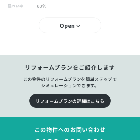
60％
建ぺい率
200％
容積率
Open
所有権
土地権利
RC(鉄筋コンクリート) 地上2階建
構造および階数
リフォームプランをご紹介します
鶴巻
小学校区
この物件のリフォームプランを簡単ステップで
鶴巻
中学校区
シミュレーションできます。
－
私道負担
リフォームプランの詳細はこちら
宅地
地目
この物件へのお問い合わせ
空
現況