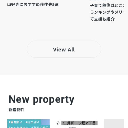
山好きにおすすめ移住先5選
子育て移住はどこが
ＲＣ造中古一戸建、別棟診療所付
備考
ランキングやメリッ
て支援も紹介
土地２５０．９１坪、一戸建８４．３４坪、診
療所１１５．５０坪
診療所：（築年日）１９７３年１２月、（構
造）鉄骨造陸屋根屋階１階付３階建、（建物面
View All
積）４９８．８８㎡、（間取り）１階診察室２
階病室３階３ＬＤＫ、大型車一台分ガレージ有
り、他敷地内駐車場有、整形地
・ユーコープ ミアクチーナ鶴巻店／徒歩約5分
（約400ｍ）
New property
・業務スーパー 真田店／徒歩約17分（約1300
ｍ）
新着物件
仲介
取引態様
#自然多い
#山が近い
#ベットタウン
#高速IC周辺