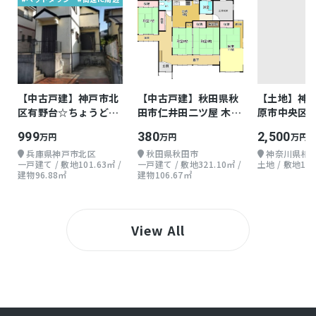
【中古戸建】神戸市北
【中古戸建】秋田県秋
【土地】神
区有野台☆ちょうどよ
田市仁井田二ツ屋 木造
原市中央区由
い戸建て
地上1階 4DK
30.35坪
999
380
2,500
万円
万円
万円
兵庫県神戸市北区
秋田県秋田市
神奈川県相
一戸建て / 敷地101.63㎡ /
一戸建て / 敷地321.10㎡ /
土地 / 敷地100
建物96.88㎡
建物106.67㎡
View All