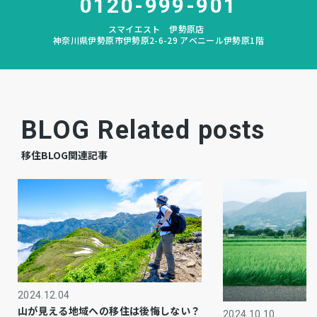
0120-999-901
相談
引渡時期
スマイエスト 伊勢原店
神奈川県伊勢原市伊勢原2-6-29 アベニール伊勢原1階
無
駐車場
－
上水道
－
下水道
BLOG Related posts
プロパン個別
ガス
移住BLOG関連記事
市街化区域
都市計画
2種中高
用途地域
追い焚き、トイレ２箇所、エアコン、納戸
設備・条件
－
備考
2024.12.04
・業務スーパー／徒歩約2分（約110ｍ）
山が見える地域への移住は後悔しない？
2024.10.10