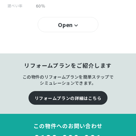
60％
建ぺい率
200％
容積率
Open
所有権
土地権利
木造 地上2階建
構造および階数
リフォームプランをご紹介します
みずほ
小学校区
この物件のリフォームプランを簡単ステップで
金目
中学校区
シミュレーションできます。
－
私道負担
リフォームプランの詳細はこちら
宅地
地目
この物件へのお問い合わせ
居住中
現況