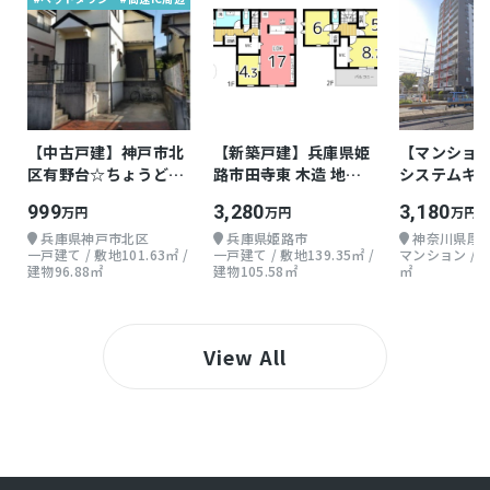
【中古戸建】神戸市北
【新築戸建】兵庫県姫
【マンション】
区有野台☆ちょうどよ
路市田寺東 木造 地上2
システムキ
い戸建て
階 4LDKLDK
999
3,280
3,180
万円
万円
万円
兵庫県神戸市北区
兵庫県姫路市
神奈川県厚
一戸建て / 敷地101.63㎡ /
一戸建て / 敷地139.35㎡ /
マンション / 
建物96.88㎡
建物105.58㎡
㎡
View All