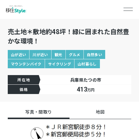
売土地＊敷地約48坪！緑に囲まれた自然豊
かな環境！
山が近い
川が近い
観光
グルメ
自然多い
マウンテンバイク
サイクリング
山村暮らし
兵庫県たつの市
所在地
413
価格
万円
写真・間取り
地図