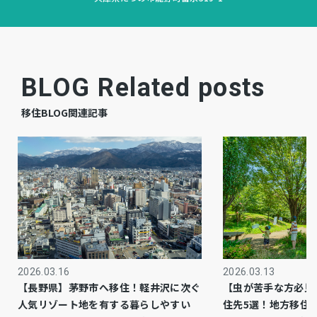
更地
現況
即
引渡時期
－
上水道
BLOG Related posts
－
下水道
移住BLOG関連記事
－
ガス
市街化区域
都市計画
1種住居
用途地域
－
設備・条件
2026.03.16
2026.03.13
－
備考
【長野県】茅野市へ移住！軽井沢に次ぐ
【虫が苦手な方必見
※洪水ハザードマップにて0.5～3.0m未満の浸水
人気リゾート地を有する暮らしやすい
住先5選！地方移住