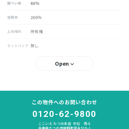
60％
建ぺい率
200％
容積率
所有権
土地権利
無し
セットバック
新宮
小学校区
Open
新宮
中学校区
－
私道負担
この物件へのお問い合わせ
なし
建築条件
0120-62-9800
宅地
地目
ここいえ たつの本店
中石 秀斗
兵庫県たつの市龍野町富永519-1