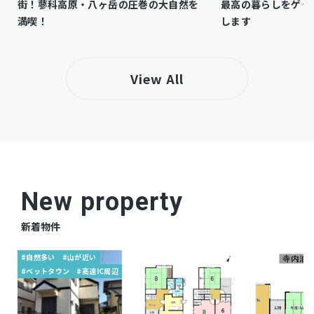
が想定される区域（兵庫県CGハザードマップ）
街！蓼科高原・八ヶ岳の圧巻の大自然を
最高の暮らしをゲッ
満喫！
します
※家屋倒壊等氾濫想定区域図（氾濫流）
仲介
取引態様
View All
New property
新着物件
#自然多い
#山が近い
#ベットタウン
#高速IC周辺