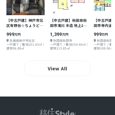
【中古戸建】神戸市北
【中古戸建】秋田県秋
【中古戸建
区有野台☆ちょうどよ
田市濁川 木造 地上2階
田市寺内油田
い戸建て
4LDK
上2階 5DK
999
1,399
999
万円
万円
万円
兵庫県神戸市北区
秋田県秋田市
秋田県秋田
一戸建て / 敷地101.63㎡ /
一戸建て / 敷地156.60㎡ /
一戸建て / 敷地1
建物96.88㎡
建物113.85㎡
建物108.06㎡
View All