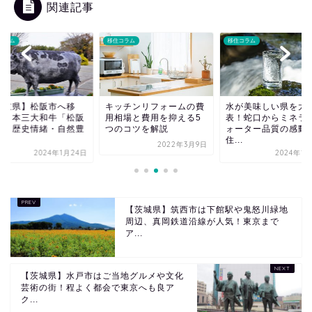
関連記事
コラム
移住コラム
移住コラム
三重県】松阪市へ移
キッチンリフォームの費
水が美味しい県を大
！日本三大和牛「松阪
用相場と費用を抑える5
表！蛇口からミネラ
」と歴史情緒・自然豊
つのコツを解説
ォーター品質の感動
.
住...
2022年3月9日
2024年1月24日
2024年1
【茨城県】筑西市は下館駅や鬼怒川緑地
周辺、真岡鉄道沿線が人気！東京まで
ア...
【茨城県】水戸市はご当地グルメや文化
芸術の街！程よく都会で東京へも良ア
ク...