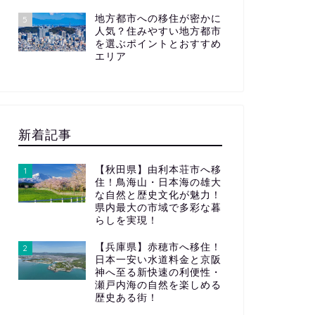
地方都市への移住が密かに
5
人気？住みやすい地方都市
を選ぶポイントとおすすめ
エリア
新着記事
【秋田県】由利本荘市へ移
1
住！鳥海山・日本海の雄大
な自然と歴史文化が魅力！
県内最大の市域で多彩な暮
らしを実現！
【兵庫県】赤穂市へ移住！
2
日本一安い水道料金と京阪
神へ至る新快速の利便性・
瀬戸内海の自然を楽しめる
歴史ある街！