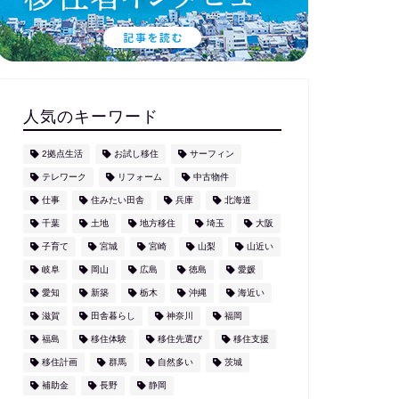
人気のキーワード
2拠点生活
お試し移住
サーフィン
テレワーク
リフォーム
中古物件
仕事
住みたい田舎
兵庫
北海道
千葉
土地
地方移住
埼玉
大阪
子育て
宮城
宮崎
山梨
山近い
岐阜
岡山
広島
徳島
愛媛
愛知
新築
栃木
沖縄
海近い
滋賀
田舎暮らし
神奈川
福岡
福島
移住体験
移住先選び
移住支援
移住計画
群馬
自然多い
茨城
補助金
長野
静岡