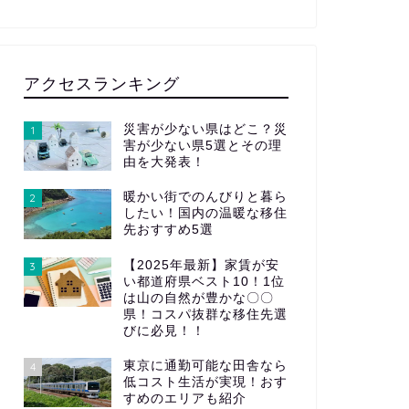
アクセスランキング
災害が少ない県はどこ？災
1
害が少ない県5選とその理
由を大発表！
暖かい街でのんびりと暮ら
2
したい！国内の温暖な移住
先おすすめ5選
【2025年最新】家賃が安
3
い都道府県ベスト10！1位
は山の自然が豊かな〇〇
県！コスパ抜群な移住先選
びに必見！！
東京に通勤可能な田舎なら
4
低コスト生活が実現！おす
すめのエリアも紹介