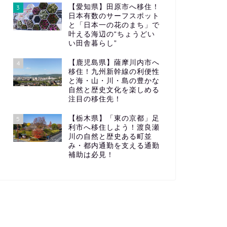
【愛知県】田原市へ移住！
3
日本有数のサーフスポット
と「日本一の花のまち」で
叶える海辺の“ちょうどい
い田舎暮らし”
【鹿児島県】薩摩川内市へ
4
移住！九州新幹線の利便性
と海・山・川・島の豊かな
自然と歴史文化を楽しめる
注目の移住先！
【栃木県】「東の京都」足
5
利市へ移住しよう！渡良瀬
川の自然と歴史ある町並
み・都内通勤を支える通勤
補助は必見！