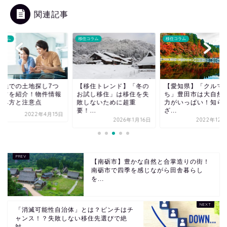
関連記事
コラム
移住コラム
移住コラム
住先での土地探し7つ
【移住トレンド】「冬の
【愛知県】「クルマ
コツを紹介！物件情報
お試し移住」は移住を失
ち」豊田市は大自然
読み方と注意点
敗しないために超重
力がいっぱい！知ら
要！...
ざ...
2022年4月15日
2026年1月16日
2022年12
【南砺市】豊かな自然と合掌造りの街！
南砺市で四季を感じながら田舎暮らし
を...
「消滅可能性自治体」とは？ピンチはチ
ャンス！？失敗しない移住先選びで絶
対...