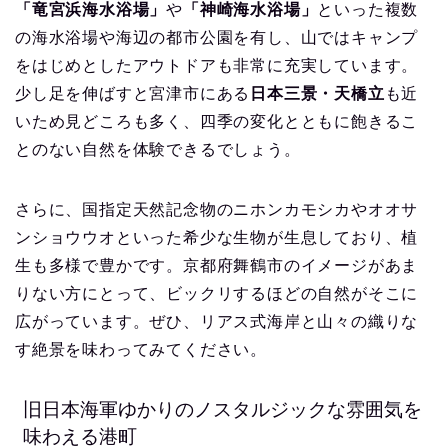
「竜宮浜海水浴場」
や
「神崎海水浴場」
といった複数
の海水浴場や海辺の都市公園を有し、山ではキャンプ
をはじめとしたアウトドアも非常に充実しています。
少し足を伸ばすと宮津市にある
日本三景・天橋立
も近
いため見どころも多く、四季の変化とともに飽きるこ
とのない自然を体験できるでしょう。
さらに、国指定天然記念物のニホンカモシカやオオサ
ンショウウオといった希少な生物が生息しており、植
生も多様で豊かです。京都府舞鶴市のイメージがあま
りない方にとって、ビックリするほどの自然がそこに
広がっています。ぜひ、リアス式海岸と山々の織りな
す絶景を味わってみてください。
旧日本海軍ゆかりのノスタルジックな雰囲気を
味わえる港町