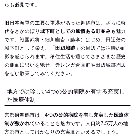
らも必見です。
旧日本海軍の主要な軍港があった舞鶴市は、さらに時
代をさかのぼり
城下町としての風情ある町並み
も魅力
です。戦国武将・細川幽斎（藤孝）はじめ、田辺藩の
城下町として栄え、
「田辺城跡」
の周辺では往時の面
影を感じられます。移住生活を通じてさまざまな歴史
の側面に思いを馳せ、赤レンガ倉庫群や田辺城跡周辺
をぜひ散策してみてください。
地方では珍しい4つの公的病院を有する充実し
た医療体制
京都府舞鶴市は、
4つの公的病院を有し充実した医療体
制が敷かれている
ことも魅力です。人口約7.5万人の地
方都市としてはかなりの充実度といえるでしょう。