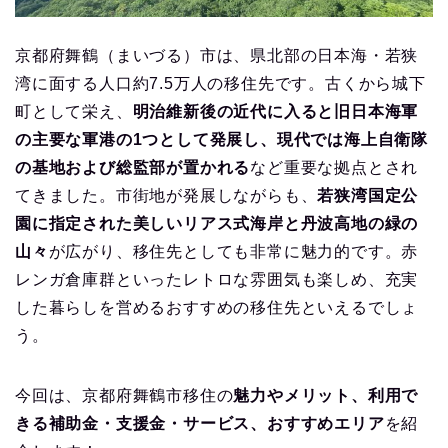
京都府舞鶴（まいづる）市は、県北部の日本海・若狭
湾に面する人口約7.5万人の移住先です。古くから城下
町として栄え、
明治維新後の近代に入ると旧日本海軍
の主要な軍港の1つとして発展し、現代では海上自衛隊
の基地および総監部が置かれる
など重要な拠点とされ
てきました。市街地が発展しながらも、
若狭湾国定公
園に指定された美しいリアス式海岸と丹波高地の緑の
山々
が広がり、移住先としても非常に魅力的です。赤
レンガ倉庫群といったレトロな雰囲気も楽しめ、充実
した暮らしを営めるおすすめの移住先といえるでしょ
う。
今回は、京都府舞鶴市移住の
魅力やメリット、利用で
きる補助金・支援金・サービス、おすすめエリア
を紹