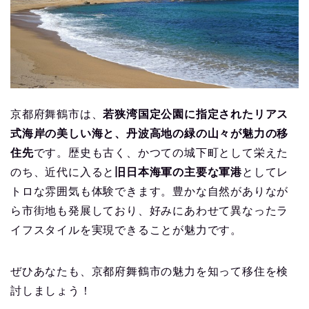
京都府舞鶴市は、
若狭湾国定公園に指定されたリアス
式海岸の美しい海と、丹波高地の緑の山々が魅力の移
住先
です。歴史も古く、かつての城下町として栄えた
のち、近代に入ると
旧日本海軍の主要な軍港
としてレ
トロな雰囲気も体験できます。豊かな自然がありなが
ら市街地も発展しており、好みにあわせて異なったラ
イフスタイルを実現できることが魅力です。
ぜひあなたも、京都府舞鶴市の魅力を知って移住を検
討しましょう！