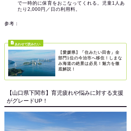
で一時的に保育をおこなってくれる。児童1人あ
たり2,000円／日の利用料。
参考：
【愛媛県】「住みたい田舎」全
部門1位の今治市へ移住！しまな
み海道の絶景は必見！魅力を徹
底解説！
【山口県下関市】育児疲れや悩みに対する支援
がグレードUP！