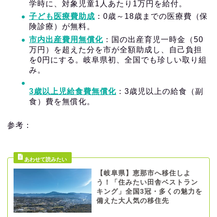
学時に、対象児童1人あたり1万円を給付。
子ども医療費助成
：0歳～18歳までの医療費（保
険診療）が無料。
市内出産費用無償化
：国の出産育児一時金（50
万円）を超えた分を市が全額助成し、自己負担
を0円にする。岐阜県初、全国でも珍しい取り組
み。
3歳以上児給食費無償化
：3歳児以上の給食（副
食）費を無償化。
参考：
【岐阜県】恵那市へ移住しよ
う！「住みたい田舎ベストラン
キング」全国3冠・多くの魅力を
備えた大人気の移住先