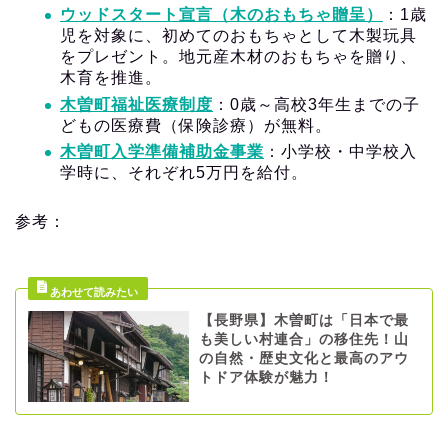
ウッドスタート宣言（木のおもちゃ贈呈）
：1歳
児を対象に、初めてのおもちゃとして木製玩具
をプレゼント。地元産木材のおもちゃを贈り、
木育を推進。
木曽町福祉医療制度
：0歳～高校3年生までの子
どもの医療費（保険診療）が無料。
木曽町入学準備補助金事業
：小学校・中学校入
学時に、それぞれ5万円を給付。
参考：
【長野県】木曽町は「日本で最
も美しい村連合」の移住先！山
の自然・歴史文化と最高のアウ
トドア体験が魅力！