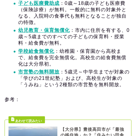
子ども医療費助成
：0歳～18歳の子ども医療費
（保険診療）が無料。一般的に無料の対象外と
なる、入院時の食事代も無料となることが独自
の特徴。
幼児教育・保育無償化
：市内に住所を有する、0
歳～5歳までのすべての子どもの保育料・授業
料・給食費が無料。
学校給食無償化
：幼稚園・保育園から高校ま
で、給食費を完全無償化。高校生の給食費無償
化は大分県初。
市営塾の無料開放
：5歳児～中学生までが対象の
「学びの21世紀塾」および、高校生が対象の
「うみね」という2種類の市営塾を無料開放。
参考：
【大分県】豊後高田市が「最強
の移住地」か？「住みたい田舎