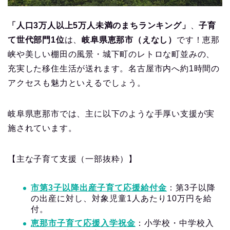
「人口3万人以上5万人未満のまちランキング」
、
子育
て世代部門1位
は、
岐阜県恵那市（えなし）
です！恵那
峡や美しい棚田の風景・城下町のレトロな町並みの、
充実した移住生活が送れます。名古屋市内へ約1時間の
アクセスも魅力といえるでしょう。
岐阜県恵那市では、主に以下のような手厚い支援が実
施されています。
【主な子育て支援（一部抜粋）】
市第3子以降出産子育て応援給付金
：第3子以降
の出産に対し、対象児童1人あたり10万円を給
付。
恵那市子育て応援入学祝金
：小学校・中学校入