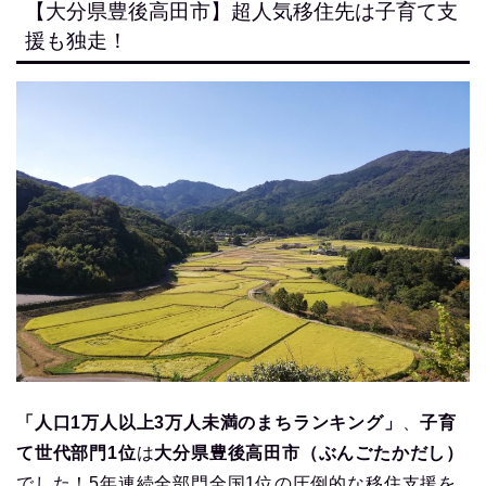
【大分県豊後高田市】超人気移住先は子育て支
援も独走！
「人口1万人以上3万人未満のまちランキング」
、
子育
て世代部門1位
は
大分県豊後高田市（ぶんごたかだし）
でした！5年連続全部門全国1位の圧倒的な移住支援を