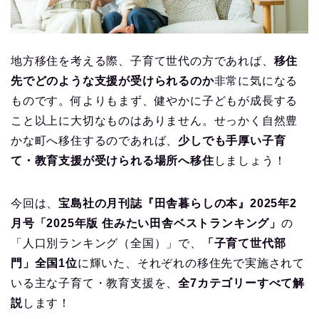
地方移住を考える際、子育て世代の方であれば、
移住
先でどのような支援が受けられるのか
非常に気になる
ものです。何よりもまず、健やかに子どもが成長する
こと以上に大切なものはありません。せっかく自然豊
かな町へ移住するのであれば、
少しでも手厚い子育
て・教育支援が受けられる場所へ移住
しましょう！
今回は、
宝島社の月刊誌『田舎暮らしの本』2025年2
月号「2025年版 住みたい田舎ベストランキング」
の
「人口別ランキング（全国）」で、
「子育て世代部
門」全国1位
に輝いた、それぞれの移住先で実施されて
いる主な子育て・教育支援を、
全7カテゴリーすべて解
説
します！