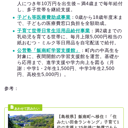
人につき年10万円を出生後～満4歳まで毎年給付
し、多子世帯を継続支援。
子ども等医療費助成事業
：0歳から18歳年度末ま
で、子どもの医療費窓口負担を全額助成。
子育て世帯日常生活用品給付事業
：満2歳までの
乳幼児を育てる世帯に、毎月上限5,000円相当の
紙おむつ・ミルク等日用品を自宅配送で給付。
公営塾「飯南町学習支援館」
：町内の中高生を
対象に、夜間開館の学習支援館を運営。基礎か
ら応用まで、進学支援や学力向上を図る（月
謝：中学1・2年生1,500円、中学3年生2,500
円、高校生5,000円）。
参考：
【島根県】飯南町へ移住！「住
みたい田舎ランキング」子育て1
位の支援と25年後に無償でもら