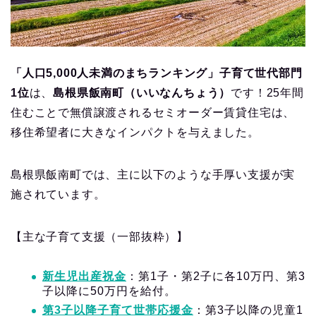
「人口5,000人未満のまちランキング」子育て世代部門
1位
は、
島根県飯南町（いいなんちょう）
です！25年間
住むことで無償譲渡されるセミオーダー賃貸住宅は、
移住希望者に大きなインパクトを与えました。
島根県飯南町では、主に以下のような手厚い支援が実
施されています。
【主な子育て支援（一部抜粋）】
新生児出産祝金
：第1子・第2子に各10万円、第3
子以降に50万円を給付。
第3子以降子育て世帯応援金
：第3子以降の児童1