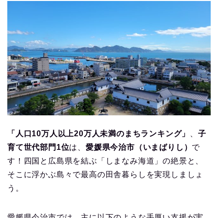
「人口10万人以上20万人未満のまちランキング」
、
子
育て世代部門1位
は、
愛媛県今治市（いまばりし）
で
す！四国と広島県を結ぶ「しまなみ海道」の絶景と、
そこに浮かぶ島々で最高の田舎暮らしを実現しましょ
う。
愛媛県今治市では、主に以下のような手厚い支援が実