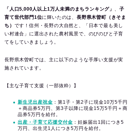
「人口5,000人以上1万人未満のまちランキング」
、
子
育て世代部門1位
に輝いたのは、
長野県木曽町（きそま
ち）
です！信州・長野の大自然と、「日本で最も美し
い村連合」に選出された農村風景で、のびのびと子育
てをしていきましょう。
長野県木曽町では、主に以下のような手厚い支援が実
施されています。
【主な子育て支援（一部抜粋）】
新生児出産祝金
：第1子・第2子に現金10万5千円
＋商品券5万円、第3子以降に現金15万5千円＋商
品券5万円を給付。
出産・子育て応援交付金
：妊娠届出1回につき5
万円、出生児1人につき5万円を給付。