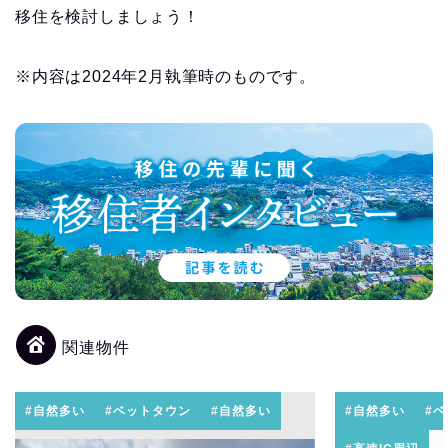
移住を検討しましょう！
※内容は2024年2月執筆時のものです。
関連物件
#自然多い
#ベットタウン
#自然多い
#自然多い
#