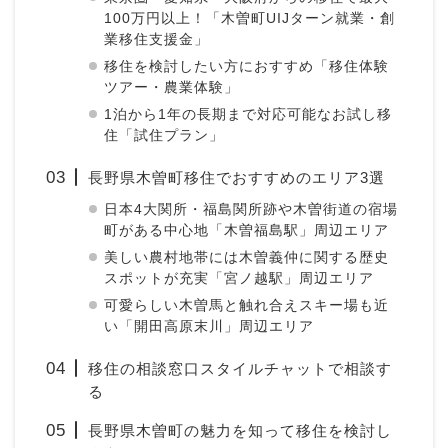
100万円以上！「木曽町UIJターン就業・創
業移住支援金」
移住を検討したい方におすすめ「移住体験
ツアー・農業体験」
1泊から1年の長期まで対応可能なお試し移
住「試住プラン」
長野県木曽町移住でおすすめのエリア3選
日本4大関所・福島関所跡や木曽街道の宿場
町がある中心地「木曽福島駅」周辺エリア
美しい農村地帯には木曽義仲に関する歴史
スポットが充実「宮ノ越駅」周辺エリア
可愛らしい木曽馬と触れ合えスキー場も近
い「開田高原末川」周辺エリア
移住の相談窓口スタイルチャットで相談す
る
長野県木曽町の魅力を知って移住を検討し