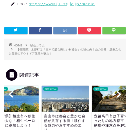
https://www.iju-style.jp/media
BLOG：
HOME
移住コラム
【長野県】木曽町は「日本で最も美しい村連合」の移住先！山の自然・歴史文化
と最高のアウトドア体験が魅力！
関連記事
コラム
移住コラム
移住コラム
兵庫県】相生市へ移住
富山市は都会と豊かな自
豊後高田市は子育て
て壮大な「相生ペーロ
然が共存する街！移住す
ったりの地方都市！
祭」に参加しよう！
る魅力やおすすめのエ
制度や注意点を解説