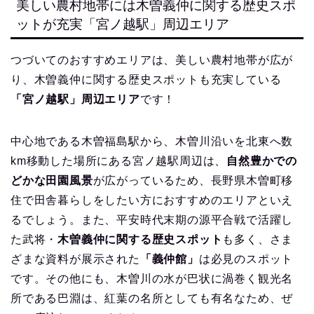
美しい農村地帯には木曽義仲に関する歴史スポ
ットが充実「宮ノ越駅」周辺エリア
つづいてのおすすめエリアは、美しい農村地帯が広が
り、木曽義仲に関する歴史スポットも充実している
「宮ノ越駅」周辺エリア
です！
中心地である木曽福島駅から、木曽川沿いを北東へ数
km移動した場所にある宮ノ越駅周辺は、
自然豊かでの
どかな田園風景
が広がっているため、長野県木曽町移
住で田舎暮らしをしたい方におすすめのエリアといえ
るでしょう。また、平安時代末期の源平合戦で活躍し
た武将・
木曽義仲に関する歴史スポット
も多く、さま
ざまな資料が展示された
「義仲館」
は必見のスポット
です。その他にも、木曽川の水が巴状に渦巻く観光名
所である巴淵は、紅葉の名所としても有名なため、ぜ