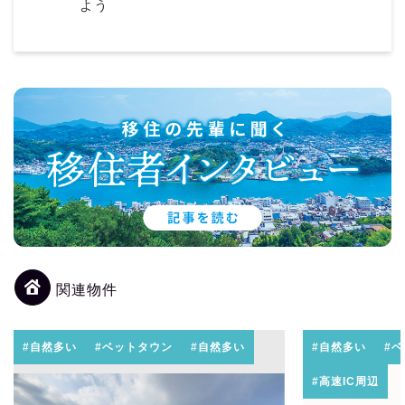
よう
関連物件
#自然多い
#ベットタウン
#自然多い
#自然多い
#
#高速IC周辺