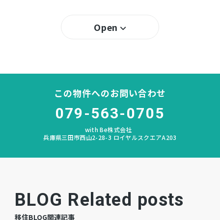
三田
小学校区
Open
八景
中学校区
－
私道負担
この物件へのお問い合わせ
あり
建築条件
079-563-0705
宅地
地目
with Be株式会社
兵庫県三田市西山2-28-3 ロイヤルスクエアA203
更地
現況
相談
引渡時期
公共
上水道
BLOG Related posts
公共
下水道
移住BLOG関連記事