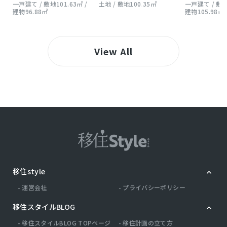
一戸建て / 敷地101.63㎡ /
土地 / 敷地100.35㎡
一戸建て / 敷地1
建物96.88㎡
建物105.98㎡
View All
移住style
運営会社
プライバシーポリシー
移住スタイルBLOG
移住スタイルBLOG TOPページ
移住計画の立て方