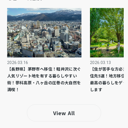
都市ガス
ガス
－
都市計画
1種住居
用途地域
コタニ住研の建築条件あり
設備・条件
2026.03.16
2026.03.13
－
備考
【長野県】茅野市へ移住！軽井沢に次ぐ
【虫が苦手な方必見
人気リゾート地を有する暮らしやすい
住先5選！地方移住
仲介
取引態様
街！蓼科高原・八ヶ岳の圧巻の大自然を
最高の暮らしをゲッ
満喫！
します
View All