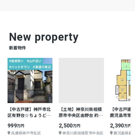
New property
新着物件
#自然多い
#山が近い
#ベットタウン
#高速IC周辺
【中古戸建】神戸市北
【土地】神奈川県相模
【中古戸建
区有野台☆ちょうどよ
原市中央区由野台 約
鹿児島市常盤 
い戸建て
30.35坪
999
2,500
2,390
万円
万円
万円
兵庫県神戸市北区
神奈川県相模原市中央区
鹿児島県鹿