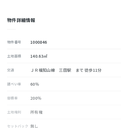
物件詳細情報
1000846
物件番号
140.63㎡
土地面積
ＪＲ福知山線 三田駅 まで 徒歩11分
交通
60％
建ぺい率
200％
容積率
所有権
土地権利
無し
セットバック