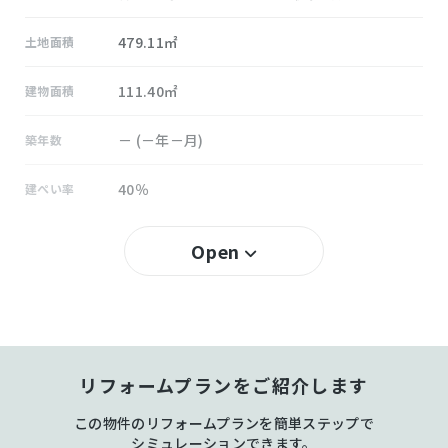
479.11㎡
土地面積
111.40㎡
建物面積
－ (－年－月)
築年数
40％
建ぺい率
80％
容積率
Open
所有権
土地権利
木造 地上2階建
構造および階数
リフォームプランをご紹介します
大池
小学校区
この物件のリフォームプランを簡単ステップで
大池
中学校区
シミュレーションできます。