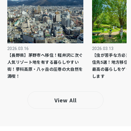
1種低層
用途地域
システムキッチン、オール電化、シャンプード
設備・条件
レッサー、洗浄便座、駐車場２台分、駐車場３
台分、広い庭、並列３台駐車、一部リフォーム
2026.03.16
2026.03.13
※築年数不詳 ※増築未登記あり（約30.91
備考
【長野県】茅野市へ移住！軽井沢に次ぐ
【虫が苦手な方必見
㎡） ※公課証明書によると延床面積は142.31
人気リゾート地を有する暮らしやすい
住先5選！地方移住
街！蓼科高原・八ヶ岳の圧巻の大自然を
最高の暮らしをゲッ
㎡・昭和17年8月建築 ※前面道路は42条２項
満喫！
します
道路 ※2025年12月、表装リフォーム実施
仲介
取引態様
View All