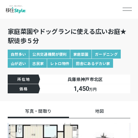
家庭菜園やドッグランに使える広いお庭★
駅徒歩５分
自然多い
公共交通機関が便利
家庭菜園
ガーデニング
山が近い
古民家
レトロ物件
田舎にあるデカい家
兵庫県神戸市北区
所在地
1,450
価格
万円
写真・間取り
地図