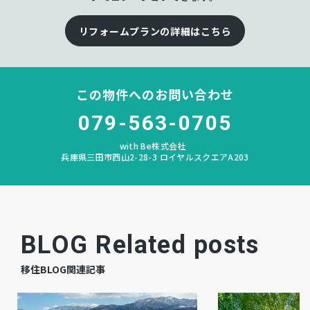
あり
私道負担
リフォームプランの詳細はこちら
宅地
地目
この物件へのお問い合わせ
空
現況
079-563-0705
相談
引渡時期
with Be株式会社
兵庫県三田市西山2-28-3 ロイヤルスクエアA203
有
駐車場
公共
上水道
公共
下水道
BLOG Related posts
その他
ガス
移住BLOG関連記事
市街化区域
都市計画