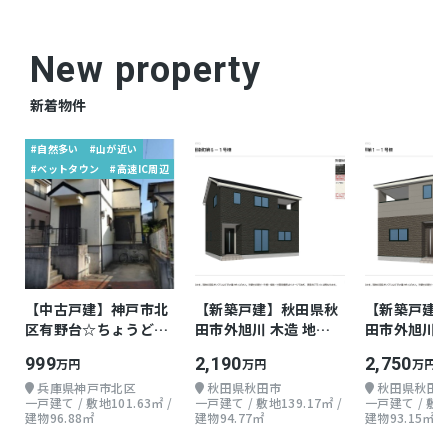
New property
新着物件
#自然多い
#山が近い
#ベットタウン
#高速IC周辺
【中古戸建】神戸市北
【新築戸建】秋田県秋
【新築戸建
区有野台☆ちょうどよ
田市外旭川 木造 地上2
田市外旭川 
い戸建て
階 3LDK
階 3LDK
999
2,190
2,750
万円
万円
万円
兵庫県神戸市北区
秋田県秋田市
秋田県秋田
一戸建て / 敷地101.63㎡ /
一戸建て / 敷地139.17㎡ /
一戸建て / 敷地1
建物96.88㎡
建物94.77㎡
建物93.15㎡