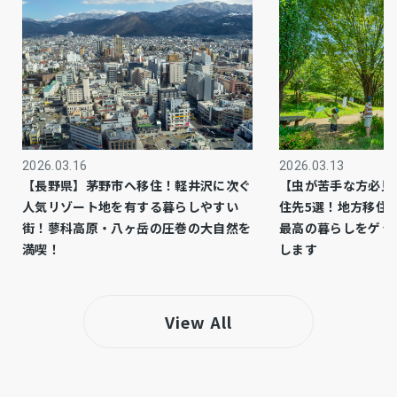
市街化区域
都市計画
1種低層
用途地域
側溝、システムキッチン、シャンプードレッサ
設備・条件
ー、洗浄便座、駐車場２台分、床下収納、トイ
レ２箇所、角部屋、カーポート、広い庭、角
2026.03.16
2026.03.13
【長野県】茅野市へ移住！軽井沢に次ぐ
【虫が苦手な方必見
地、Ｓ×Ｌ（小堀住研）施工、2026年1月リフ
人気リゾート地を有する暮らしやすい
住先5選！地方移住
ォーム実施
街！蓼科高原・八ヶ岳の圧巻の大自然を
最高の暮らしをゲッ
満喫！
します
※建ぺい率は角地緩和にて10％緩和 【リフォ
備考
ーム内容】2026年１月：システムキッチン新
調、ユニットバス新調、シャンプードレッサー
View All
新調、トイレ新調、１階床フロアタイル上貼、
２階洋室8.5帖＆8.3帖フロアタイル上貼、和室
畳表替え、襖障子張り替え、外壁横目地シーリ