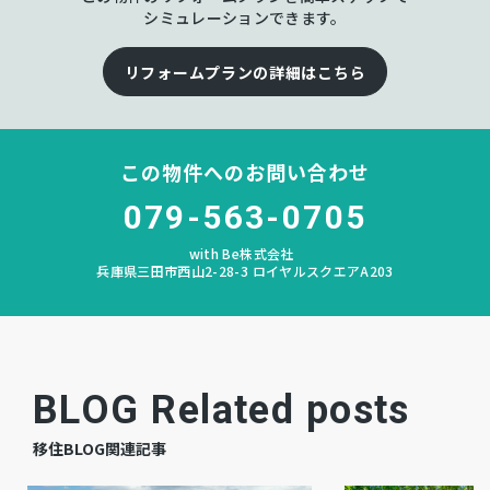
シミュレーションできます。
ゆりのき台
中学校区
リフォームプランの詳細はこちら
なし
私道負担
宅地
地目
この物件へのお問い合わせ
空
現況
079-563-0705
相談
引渡時期
with Be株式会社
兵庫県三田市西山2-28-3 ロイヤルスクエアA203
有
駐車場
公共
上水道
BLOG Related posts
公共
下水道
移住BLOG関連記事
都市ガス
ガス