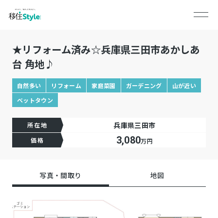
★リフォーム済み☆兵庫県三田市あかしあ
台 角地♪
自然多い
リフォーム
家庭菜園
ガーデニング
山が近い
ベットタウン
兵庫県三田市
所在地
3,080
価格
万円
写真・間取り
地図