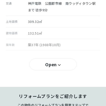
神戸電鉄 公園都市線 南ウッディタウン駅
交通
まで 徒歩9分
309.32㎡
土地面積
132.51㎡
建物面積
築37年 (1988年10月)
築年数
60％
建ぺい率
Open
100％
容積率
所有権
土地権利
木造 地上2階建
構造および階数
リフォームプランをご紹介します
あかしあ台
小学校区
この物件のリフォームプランを簡単ステップで