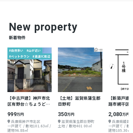
ング他
New property
仲介
取引態様
新着物件
#自然多い
#山が近い
#ベットタウン
#高速IC周辺
【中古戸建】神戸市北
【土地】滋賀県蒲生郡
【新築戸建
区有野台☆ちょうどよ
日野町
路市網干区余
い戸建て
地上2階 4LD
999
350
2,080
万円
万円
万円
兵庫県神戸市北区
滋賀県蒲生郡日野町
兵庫県姫路
一戸建て / 敷地101.63㎡ /
土地 / 敷地401.00㎡
一戸建て / 敷地1
建物96.88㎡
建物105.30㎡