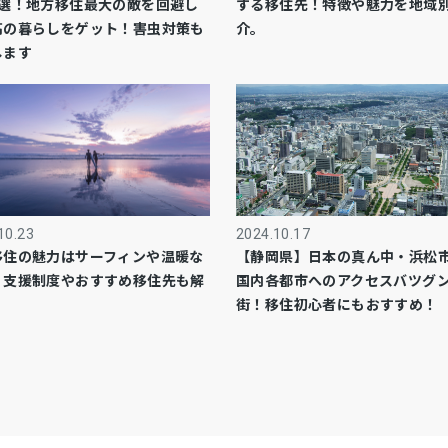
5選！地方移住最大の敵を回避し
する移住先！特徴や魅力を地域
高の暮らしをゲット！害虫対策も
介。
します
10.23
2024.10.17
移住の魅力はサーフィンや温暖な
【静岡県】日本の真ん中・浜松
！支援制度やおすすめ移住先も解
国内各都市へのアクセスバツグ
街！移住初心者にもおすすめ！