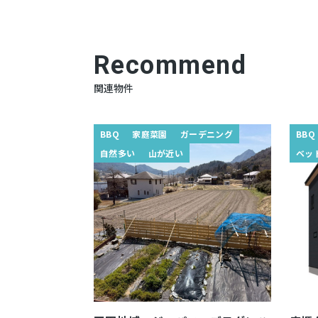
Recommend
関連物件
BBQ
家庭菜園
ガーデニング
BBQ
自然多い
山が近い
ベッ