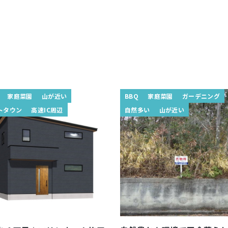
家庭菜園
山が近い
BBQ
家庭菜園
ガーデニング
トタウン
高速IC周辺
自然多い
山が近い