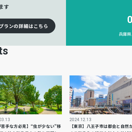
ます
プランの詳細はこちら
兵庫県
ts
03.13
2024.12.13
が苦手な方必見】“虫が少ない”移
【東京】八王子市は都会と自然