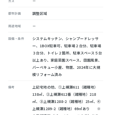
－
ガス
調整区域
都市計画
－
用途地域
システムキッチン、シャンプードレッサ
設備・条件
ー、1BOX駐車可、駐車場２台分、駐車場
３台分、トイレ２箇所、駐車スペース５台
以上あり、家庭菜園スペース、田園風景、
バーベキュー小屋、物置、2024年に大規
模リフォーム済み
上記宅地の他、①上槻瀬611（雑種地）
備考
138㎡、②上槻瀬612番（雑種地）218
㎡、③上槻瀬1288-2（雑種地）25㎡、④
上槻瀬1289-2（雑種地）69㎡あり ※