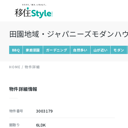
田園地域・ジャパニーズモダンハウ
BBQ
家庭菜園
ガーデニング
自然多い
山が近い
モダン
HOME
物件詳細
物件詳細情報
3003179
物件番号
6LDK
間取り