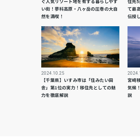
ぐ人気リゾート地を有する暮らしやす
住先
い街！蓼科高原・八ヶ岳の圧巻の大自
て最
然を満喫！
伝授
2024.10.25
2024.
【千葉県】いすみ市は「住みたい田
宮崎
舎」第1位の実力！移住先としての魅
気候
力を徹底解説
説