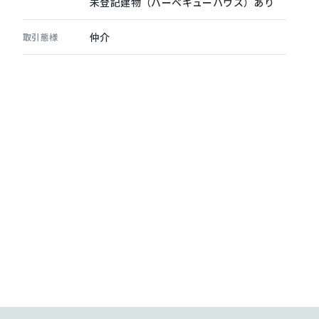
未登記建物（バーベキューハウス）あり
仲介
取引態様