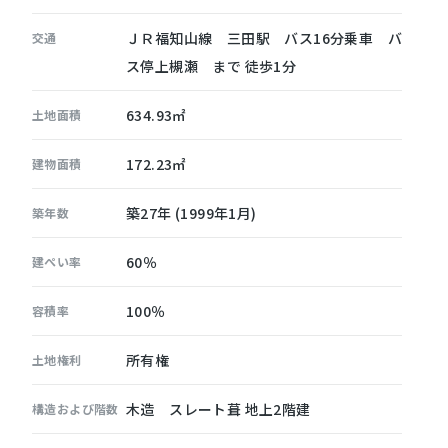
ＪＲ福知山線 三田駅 バス16分乗車 バ
交通
ス停上槻瀬 まで 徒歩1分
634.93㎡
土地面積
172.23㎡
建物面積
築27年 (1999年1月)
築年数
60％
建ぺい率
100％
容積率
所有権
土地権利
木造 スレート葺 地上2階建
構造および階数