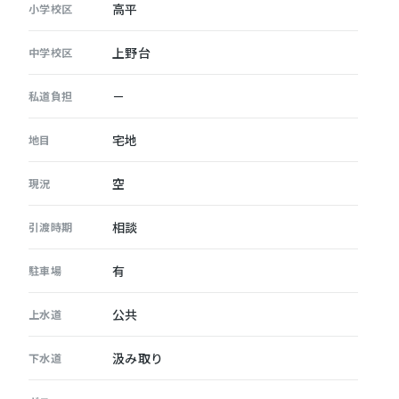
高平
小学校区
上野台
中学校区
－
私道負担
宅地
地目
空
現況
相談
引渡時期
有
駐車場
公共
上水道
汲み取り
下水道