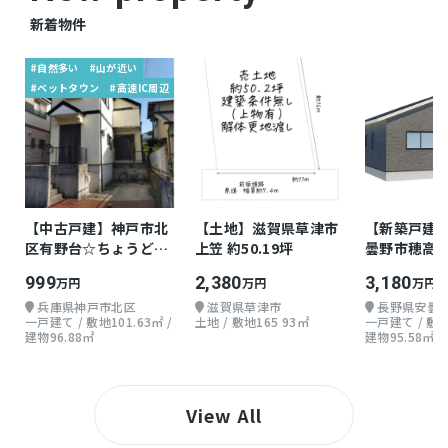
新着物件
#自然多い
#山が近い
#ベットタウン
#高速IC周辺
【中古戸建】神戸市北
【土地】滋賀県草津市
【新築戸建
区有野台☆ちょうどよ
上笠 約50.19坪
曇野市穂高柏
い戸建て
地上1階 4LD
999
2,380
3,180
万円
万円
万円
兵庫県神戸市北区
滋賀県草津市
長野県安曇
一戸建て / 敷地101.63㎡ /
土地 / 敷地165.93㎡
一戸建て / 敷地4
建物96.88㎡
建物95.58㎡
View All