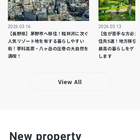
※上水は私設水道、加入金10万円要、利用料
備考
20,000円／年要 ※自治会費30,000／年
2026.03.16
2026.03.13
※契約不適合責任免責
【長野県】茅野市へ移住！軽井沢に次ぐ
【虫が苦手な方必見
人気リゾート地を有する暮らしやすい
住先5選！地方移住
仲介
取引態様
街！蓼科高原・八ヶ岳の圧巻の大自然を
最高の暮らしをゲッ
満喫！
します
View All
New property