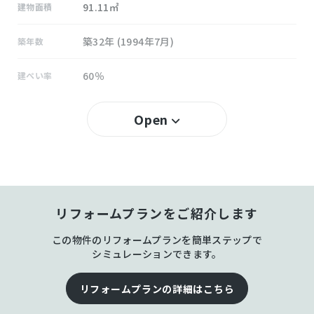
91.11㎡
建物面積
築32年 (1994年7月)
築年数
60％
建ぺい率
100％
容積率
Open
所有権
土地権利
その他 ログ工法 地上3階建
構造および階数
リフォームプランをご紹介します
藍
小学校区
この物件のリフォームプランを簡単ステップで
藍
中学校区
シミュレーションできます。
なし
私道負担
リフォームプランの詳細はこちら