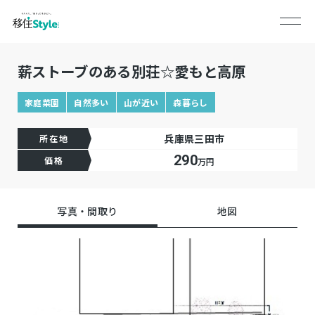
薪ストーブのある別荘☆愛もと高原
家庭菜園
自然多い
山が近い
森暮らし
兵庫県三田市
所在地
290
価格
万円
写真・間取り
地図