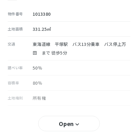
1013380
物件番号
331.25㎡
土地面積
東海道線 平塚駅 バス13分乗車 バス停上万
交通
田 まで 徒歩5分
50％
建ぺい率
80％
容積率
所有権
土地権利
無し
セットバック
Open
勝原
小学校区