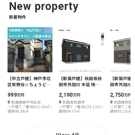
New property
新着物件
#自然多い
#山が近い
#ベットタウン
#高速IC周辺
【中古戸建】神戸市北
【新築戸建】秋田県秋
【新築戸建
区有野台☆ちょうどよ
田市外旭川 木造 地上2
田市外旭川 
い戸建て
階 3LDK
階 3LDK
999
2,190
2,750
万円
万円
万円
兵庫県神戸市北区
秋田県秋田市
秋田県秋田
一戸建て / 敷地101.63㎡ /
一戸建て / 敷地139.17㎡ /
一戸建て / 敷地1
建物96.88㎡
建物94.77㎡
建物93.15㎡
View All