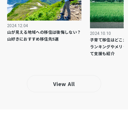
市街化区域
都市計画
1種低層
用途地域
2024.12.04
納戸
設備・条件
山が見える地域への移住は後悔しない？
2024.10.10
山好きにおすすめ移住先5選
子育て移住はどこが
契約不適合責任は免責とします
備考
ランキングやメリッ
て支援も紹介
・しまむらストアー 旭店／徒歩約10分（約800
ｍ）
仲介
View All
取引態様