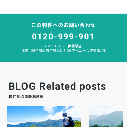
山城
中学校区
－
私道負担
この物件へのお問い合わせ
なし
建築条件
0120-999-901
スマイエスト 伊勢原店
畑
地目
神奈川県伊勢原市伊勢原2-6-29 アベニール伊勢原1階
空
現況
相談
引渡時期
BLOG Related posts
公共
上水道
移住BLOG関連記事
公共
下水道
プロパン個別
ガス