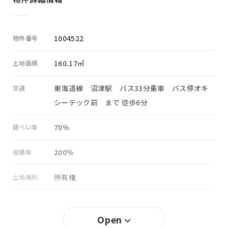
1004522
物件番号
160.17㎡
土地面積
東海道線 沼津駅 バス33分乗車 バス停オキ
交通
シーテック前 まで 徒歩6分
70％
建ぺい率
200％
容積率
所有権
土地権利
無し
セットバック
Open
長井崎
小学校区