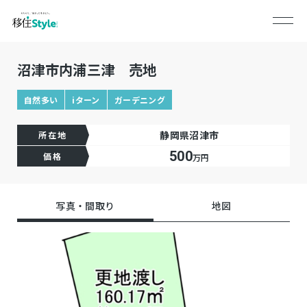
沼津市内浦三津 売地
自然多い
iターン
ガーデニング
静岡県沼津市
所在地
500
価格
万円
写真・間取り
地図