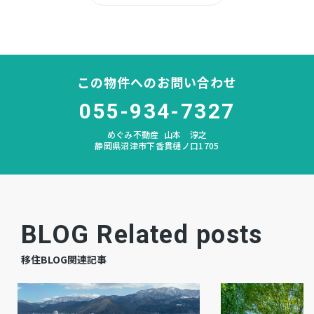
長井崎
中学校区
－
私道負担
この物件へのお問い合わせ
なし
建築条件
055-934-7327
めぐみ不動産
山本 淳之
宅地
地目
静岡県沼津市下香貫樋ノ口1705
上物有
現況
相談
引渡時期
BLOG Related posts
上水道
上水道
移住BLOG関連記事
公共
下水道
プロパン個別
ガス