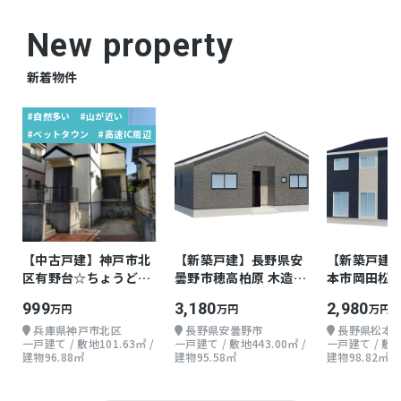
1,100m）
New property
●沼津警察署 内浦交番…徒歩約4分（約260m）
新着物件
仲介
取引態様
#自然多い
#山が近い
#ベットタウン
#高速IC周辺
【中古戸建】神戸市北
【新築戸建】長野県安
【新築戸建
区有野台☆ちょうどよ
曇野市穂高柏原 木造
本市岡田松岡
い戸建て
地上1階 4LDK
3LDK
999
3,180
2,980
万円
万円
万円
兵庫県神戸市北区
長野県安曇野市
長野県松本
一戸建て / 敷地101.63㎡ /
一戸建て / 敷地443.00㎡ /
一戸建て / 敷地1
建物96.88㎡
建物95.58㎡
建物98.82㎡