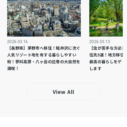
調整区域
都市計画
－
用途地域
－
設備・条件
2026.03.16
2026.03.13
【長野県】茅野市へ移住！軽井沢に次ぐ
【虫が苦手な方必見
上物解体後、更地渡し
備考
人気リゾート地を有する暮らしやすい
住先5選！地方移住
●土砂災害警戒区域内（イエローゾーン）
街！蓼科高原・八ヶ岳の圧巻の大自然を
最高の暮らしをゲッ
満喫！
します
●都市計画法43条または60条の許可が必要
●43条但し書き道路
～ライフインフォメーション～
View All
●マックスバリュ伊豆長岡店…車で約11分（約
4,760m）
●セブンイレブン伊豆三津シーパラダイス前店…
徒歩約9分（約650m）
●伊豆・三津シーパラダイス…車で約3分（約