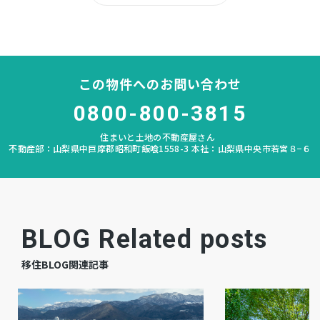
甲西
中学校区
－
私道負担
この物件へのお問い合わせ
なし
建築条件
0800-800-3815
宅地
地目
住まいと土地の不動産屋さん
不動産部：山梨県中巨摩郡昭和町飯喰1558-3 本社：山梨県中央市若宮８−６
更地
現況
相談
引渡時期
－
上水道
BLOG Related posts
－
下水道
移住BLOG関連記事
－
ガス