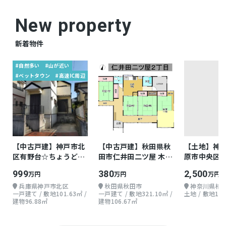
New property
新着物件
#自然多い
#山が近い
#ベットタウン
#高速IC周辺
【中古戸建】神戸市北
【中古戸建】秋田県秋
【土地】神
区有野台☆ちょうどよ
田市仁井田二ツ屋 木造
原市中央区由
い戸建て
地上1階 4DK
30.35坪
999
380
2,500
万円
万円
万円
兵庫県神戸市北区
秋田県秋田市
神奈川県相
一戸建て / 敷地101.63㎡ /
一戸建て / 敷地321.10㎡ /
土地 / 敷地100
建物96.88㎡
建物106.67㎡