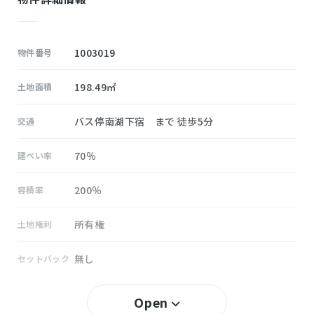
1003019
物件番号
198.49㎡
土地面積
バス停南湖下宿 まで 徒歩5分
交通
70％
建ぺい率
200％
容積率
所有権
土地権利
無し
セットバック
南湖
小学校区
Open