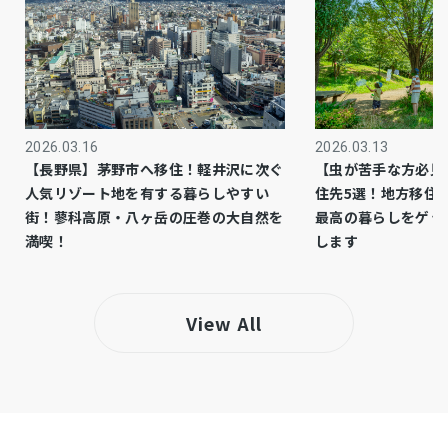
市街化区域
都市計画
－
用途地域
－
設備・条件
2026.03.16
2026.03.13
－
備考
【長野県】茅野市へ移住！軽井沢に次ぐ
【虫が苦手な方必見
人気リゾート地を有する暮らしやすい
住先5選！地方移住
仲介
取引態様
街！蓼科高原・八ヶ岳の圧巻の大自然を
最高の暮らしをゲッ
満喫！
します
View All