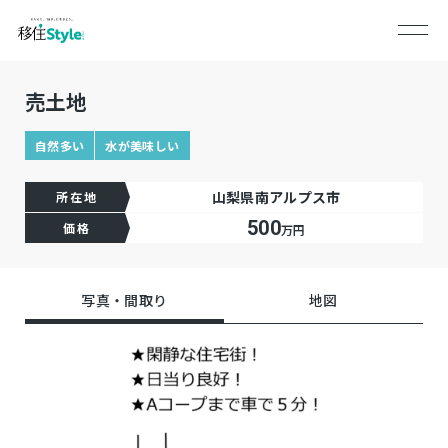
売土地
自然多い
水が美味しい
山梨県南アルプス市
所在地
500
価格
万円
写真・間取り
地図