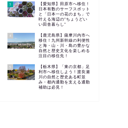
【愛知県】田原市へ移住！
3
日本有数のサーフスポット
と「日本一の花のまち」で
叶える海辺の“ちょうどい
い田舎暮らし”
【鹿児島県】薩摩川内市へ
4
移住！九州新幹線の利便性
と海・山・川・島の豊かな
自然と歴史文化を楽しめる
注目の移住先！
【栃木県】「東の京都」足
5
利市へ移住しよう！渡良瀬
川の自然と歴史ある町並
み・都内通勤を支える通勤
補助は必見！