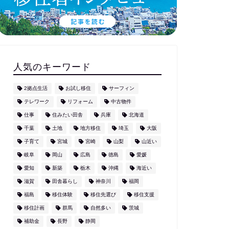
人気のキーワード
2拠点生活
お試し移住
サーフィン
テレワーク
リフォーム
中古物件
仕事
住みたい田舎
兵庫
北海道
千葉
土地
地方移住
埼玉
大阪
子育て
宮城
宮崎
山梨
山近い
岐阜
岡山
広島
徳島
愛媛
愛知
新築
栃木
沖縄
海近い
滋賀
田舎暮らし
神奈川
福岡
福島
移住体験
移住先選び
移住支援
移住計画
群馬
自然多い
茨城
補助金
長野
静岡