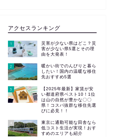
アクセスランキング
災害が少ない県はどこ？災
1
害が少ない県5選とその理
由を大発表！
暖かい街でのんびりと暮ら
2
したい！国内の温暖な移住
先おすすめ5選
【2025年最新】家賃が安
3
い都道府県ベスト10！1位
は山の自然が豊かな〇〇
県！コスパ抜群な移住先選
びに必見！！
東京に通勤可能な田舎なら
4
低コスト生活が実現！おす
すめのエリアも紹介