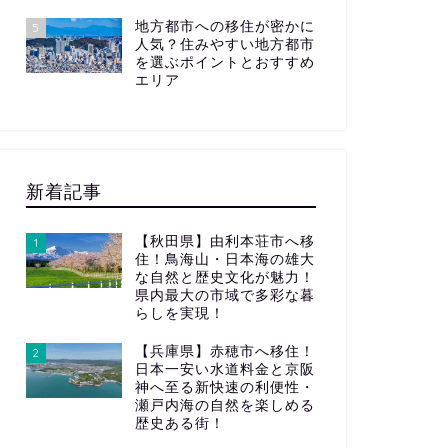
地方都市への移住が密かに
5
人気？住みやすい地方都市
を選ぶポイントとおすすめ
エリア
新着記事
【秋田県】由利本荘市へ移
1
住！鳥海山・日本海の雄大
な自然と歴史文化が魅力！
県内最大の市域で多彩な暮
らしを実現！
【兵庫県】赤穂市へ移住！
2
日本一安い水道料金と京阪
神へ至る新快速の利便性・
瀬戸内海の自然を楽しめる
歴史ある街！