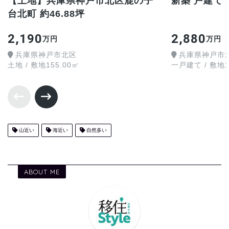
【土地】兵庫県神戸市北区鹿の子
新築 戸建て
台北町 約46.88坪
2,190
2,880
万円
万円
兵庫県神戸市北区
兵庫県神戸市
土地 / 敷地155.00㎡
一戸建て / 敷地16
山近い
海近い
自然多い
ABOUT ME