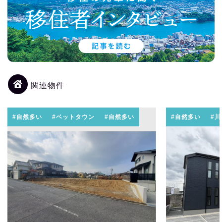
関連物件
#自然多い
#ベットタウン
#自然多い
#自然多い
#