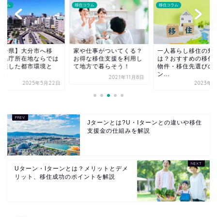
コラム
移住コラム
移住コラム
大分県】大分市へ移
家や仕事がついてくる？
一人暮らし移住の魅
！県庁所在地ならでは
お得な移住支援を利用し
は？おすすめの移住
発展した都市環境と
て地方で暮らそう！
物件・移住先選びの
...
ン...
2021年11月8日
2025年5月22日
2023年9
Jターンとは?U・Iターンとの違いや移住
支援金の仕組みを解説
Uターン・Iターンとは？メリットとデメ
リット、移住成功のポイントを解説