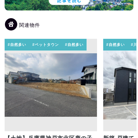
関連物件
#自然多い
#ベットタウン
#自然多い
#自然多い
#