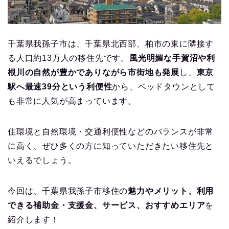
千葉県我孫子市は、千葉県北西部、柏市の東に隣接す
る人口約13万人の移住先です。
風光明媚な手賀沼や利
根川の自然が豊かでありながら市街地も発展
し、
東京
駅へ最速39分という利便性
から、ベッドタウンとして
も非常に人気が高まっています。
住環境と自然環境・交通利便性などのバランスが非常
に高く、ぜひ多くの方に知っていただきたい移住先と
いえるでしょう。
今回は、千葉県我孫子市移住の
魅力やメリット、利用
できる補助金・支援金、サービス、おすすめエリア
を
紹介します！