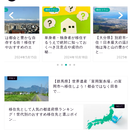
コラム
移住コラム
移住コラム
山市は都会と豊かな自
単身者・独身者が移住す
【大分県】別府市へ
が共存する街！移住す
るうえで絶対に知ってお
住！日本最大の温泉
魅力やおすすめのエ
くべき注意点や成功の
地は海と山の豊かな
.
秘...
と...
2024年5月15日
2024年10月18日
2025年1
【群馬県】世界遺産「富岡製糸場」の富
岡市へ移住しよう！都会ではなく田舎
で...
移住先として人気の都道府県ランキン
グ！世代別のおすすめ移住先と選ぶポイ
ン...