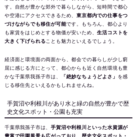
す。自然が豊かな郊外で暮らしながら、短時間で都心
や空港にアクセスできるため、
東京都内での仕事をつ
づけながらでも移住が可能
です。もちろん、都心より
も家賃をはじめとする物価が安いため、
生活コストを
大きく下げられる
ことも魅力といえるでしょう。
経済面と環境面の両面から、都会での暮らしが少し窮
屈に感じる方にとって、都心からも近く自然環境も豊
かな千葉県我孫子市は、
「絶妙なちょうどよさ」
を感
じる移住先といえるかもしれませんね。
手賀沼や利根川があり水と緑の自然が豊かで歴
史文化スポット・公園も充実
千葉県我孫子市は、
手賀沼や利根川といった水資源が
豊富で田園風景も広がっており、歴史文化スポット・