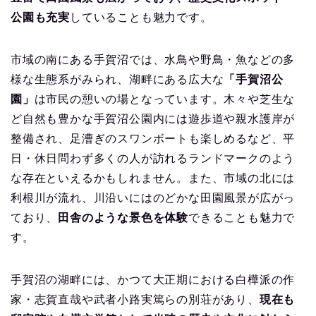
公園も充実
していることも魅力です。
市域の南にある手賀沼では、水鳥や野鳥・魚などの多
様な生態系がみられ、湖畔にある広大な
「手賀沼公
園」
は市民の憩いの場となっています。木々や芝生な
ど自然も豊かな手賀沼公園内には遊歩道や親水護岸が
整備され、足漕ぎのスワンボートも楽しめるなど、平
日・休日問わず多くの人が訪れるランドマークのよう
な存在といえるかもしれません。また、市域の北には
利根川が流れ、川沿いにはのどかな田園風景が広がっ
ており、
田舎のような景色を体験
できることも魅力で
す。
手賀沼の湖畔には、かつて大正期における白樺派の作
家・志賀直哉や武者小路実篤らの別荘があり、
現在も