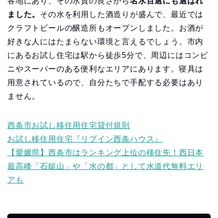
各地にあり、その水質の良さから
名水百選にも選ばれ
ました。
その水を利用した酒造りが盛んで、最近では
クラフトビールの醸造所もオープンしました。お酒が
好きな人にはたまらない環境と言えるでしょう。市内
にあるお試し住宅は駅から徒歩5分で、周辺にはコンビ
ニやスーパーのある便利なエリアにあります。寝具は
用意されているので、自分たちで手配する必要はあり
ません。
西条市お試し移住用住宅貸付規則
お試し移住用住宅『リブイン西条ハウス』
【愛媛県】西条市はランキング上位の移住先！西日本
最高峰「石鎚山」や「水の都」として水道代無料エリ
アも