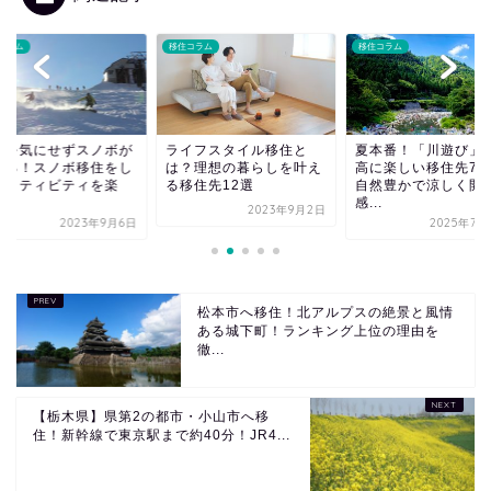
コラム
移住コラム
移住コラム
イフスタイル移住と
夏本番！「川遊び」が最
「都会脱出」の理由
？理想の暮らしを叶え
高に楽しい移住先7選！
は？首都圏在住の若
移住先12選
自然豊かで涼しく開放
5割が地方暮らしに
感...
れ？...
2023年9月2日
2025年7月22日
2025年7
松本市へ移住！北アルプスの絶景と風情
ある城下町！ランキング上位の理由を
徹...
【栃木県】県第2の都市・小山市へ移
住！新幹線で東京駅まで約40分！JR4...