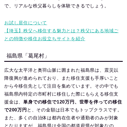
で、リアルな秩父暮らしを体験できるでしょう。
お試し居住について
【埼玉】秩父へ移住する魅力とは？秩父にある地域ご
との特徴や移住お役立ちサイトを紹介
福島県「葛尾村」
広大な太平洋と奥羽山脈に囲まれた福島県は、震災以
降復興が進められており、また移住支援も手厚いこと
から今移住先として注目を集めています。その中でも
福島県内特定の市町村に移住した際にもらえる移住支
援金は、
単身での移住で120万円、世帯を伴っての移住
で200万円
と、その金額は日本でもトップクラスです。
また、多くの自治体は都内在住者や通勤者のみが対象
となりますが、福島県は全国の都道府県が対象なの