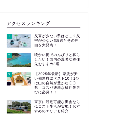
アクセスランキング
災害が少ない県はどこ？災
1
害が少ない県5選とその理
由を大発表！
暖かい街でのんびりと暮ら
2
したい！国内の温暖な移住
先おすすめ5選
【2025年最新】家賃が安
3
い都道府県ベスト10！1位
は山の自然が豊かな〇〇
県！コスパ抜群な移住先選
びに必見！！
東京に通勤可能な田舎なら
4
低コスト生活が実現！おす
すめのエリアも紹介