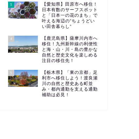
【愛知県】田原市へ移住！
3
日本有数のサーフスポット
と「日本一の花のまち」で
叶える海辺の“ちょうどい
い田舎暮らし”
【鹿児島県】薩摩川内市へ
4
移住！九州新幹線の利便性
と海・山・川・島の豊かな
自然と歴史文化を楽しめる
注目の移住先！
【栃木県】「東の京都」足
5
利市へ移住しよう！渡良瀬
川の自然と歴史ある町並
み・都内通勤を支える通勤
補助は必見！