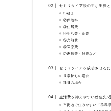
セミリタイア後の主な出費と
①税金
②保険料
③住居費
④生活費・食費
⑤光熱費
⑥医療費
⑦趣味費・雑費など
セミリタイアを成功させるに
世帯持ちの場合
独身の場合
生活費を抑えやすい移住先5
市街地で住みやすい「群馬