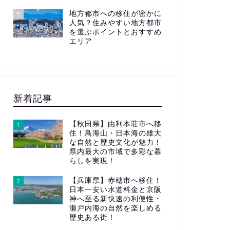
地方都市への移住が密かに
5
人気？住みやすい地方都市
を選ぶポイントとおすすめ
エリア
新着記事
【秋田県】由利本荘市へ移
1
住！鳥海山・日本海の雄大
な自然と歴史文化が魅力！
県内最大の市域で多彩な暮
らしを実現！
【兵庫県】赤穂市へ移住！
2
日本一安い水道料金と京阪
神へ至る新快速の利便性・
瀬戸内海の自然を楽しめる
歴史ある街！