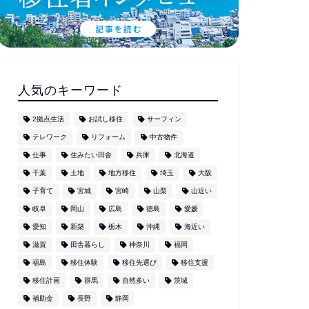
人気のキーワード
2拠点生活
お試し移住
サーフィン
テレワーク
リフォーム
中古物件
仕事
住みたい田舎
兵庫
北海道
千葉
土地
地方移住
埼玉
大阪
子育て
宮城
宮崎
山梨
山近い
岐阜
岡山
広島
徳島
愛媛
愛知
新築
栃木
沖縄
海近い
滋賀
田舎暮らし
神奈川
福岡
福島
移住体験
移住先選び
移住支援
移住計画
群馬
自然多い
茨城
補助金
長野
静岡