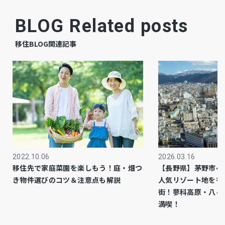
相談
引渡時期
BLOG Related posts
公共
上水道
移住BLOG関連記事
公共
下水道
個別
ガス
未線引き
都市計画
－
用途地域
電気
設備・条件
2026.03.16
2022.10.06
【長野県】茅野市へ
移住先で家庭菜園を楽しもう！庭・畑つ
※確定測量後の引渡し
備考
人気リゾート地を有
き物件選びのコツ＆注意点も解説
※要セットバック
街！蓼科高原・八ヶ
満喫！
※要下水引込み
※現況建物有、解体更地渡し