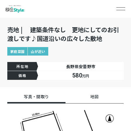
売地 | 建築条件なし 更地にしてのお引
渡しです♪国道沿いの広々した敷地
家庭菜園
山が近い
長野県安曇野市
所在地
580
価格
万円
写真・間取り
地図