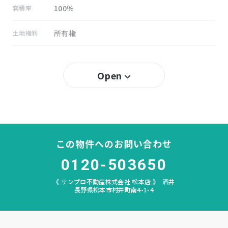
100％
容積率
所有権
土地権利
有り
セットバック
Open
明南
小学校区
明科
中学校区
－
私道負担
この物件へのお問い合わせ
なし
建築条件
0120-503650
《 サンプロ不動産株式会社 松本店 》
酒井
宅地
地目
長野県松本市村井町南4-1-4
建物有
現況