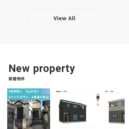
※安曇野市土地利用ガイドライン、田園環境区域
（基本集落内）
View All
仲介
取引態様
New property
新着物件
#自然多い
#山が近い
#ベットタウン
#高速IC周辺