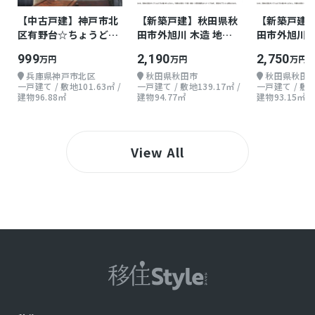
【中古戸建】神戸市北
【新築戸建】秋田県秋
【新築戸建
区有野台☆ちょうどよ
田市外旭川 木造 地上2
田市外旭川 
い戸建て
階 3LDK
階 3LDK
999
2,190
2,750
万円
万円
万円
兵庫県神戸市北区
秋田県秋田市
秋田県秋田
一戸建て / 敷地101.63㎡ /
一戸建て / 敷地139.17㎡ /
一戸建て / 敷地1
建物96.88㎡
建物94.77㎡
建物93.15㎡
View All