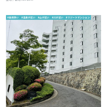
#自然多い
#温泉が近い
#山が近い
#川が近い
#リゾートマンション