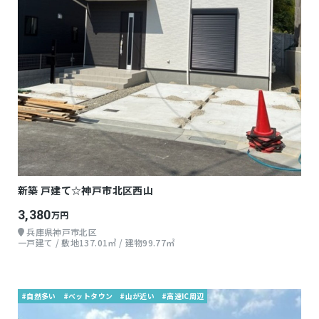
新築 戸建て☆神戸市北区西山
3,380
万円
兵庫県神戸市北区
一戸建て / 敷地137.01㎡ / 建物99.77㎡
#自然多い
#ベットタウン
#山が近い
#高速IC周辺