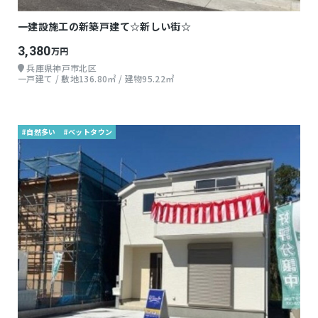
一建設施工の新築戸建て☆新しい街☆
3,380
万円
兵庫県神戸市北区
一戸建て / 敷地136.80㎡ / 建物95.22㎡
#自然多い
#ベットタウン