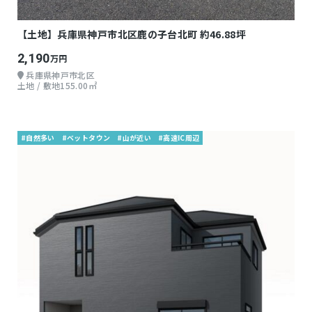
【土地】兵庫県神戸市北区鹿の子台北町 約46.88坪
2,190
万円
兵庫県神戸市北区
土地 / 敷地155.00㎡
#自然多い
#ベットタウン
#山が近い
#高速IC周辺