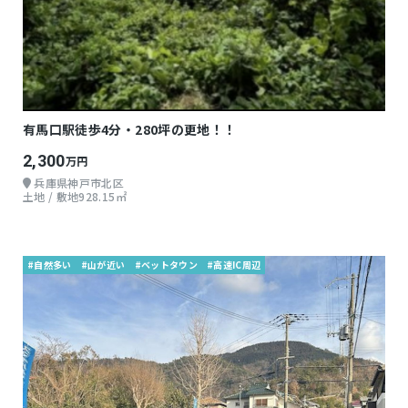
有馬口駅徒歩4分・280坪の更地！！
2,300
万円
兵庫県神戸市北区
土地 / 敷地928.15㎡
#自然多い
#山が近い
#ベットタウン
#高速IC周辺