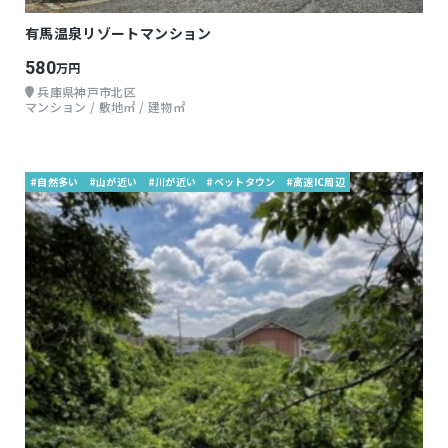
有馬温泉リゾートマンション
580
万円
兵庫県神戸市北区
マンション / 敷地㎡ / 建物㎡
#自然多い
#山が近い
#川が近い
#ベットタウン
#高速IC周辺