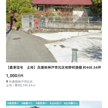
【農家住宅 土地】兵庫県神戸市北区有野町唐櫃 約405.54坪
1,000
万円
兵庫県神戸市北区
土地 / 敷地1340.66㎡
#自然多い
#森暮らし
#自然多い
#山が近い
#山村暮らし