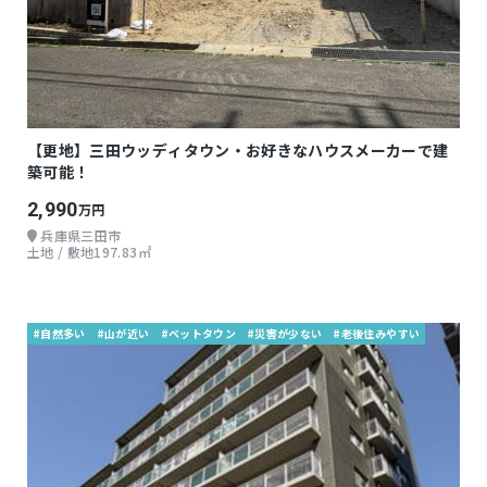
【更地】三田ウッディタウン・お好きなハウスメーカーで建
築可能！
2,990
万円
兵庫県三田市
土地 / 敷地197.83㎡
#自然多い
#山が近い
#ベットタウン
#災害が少ない
#老後住みやすい