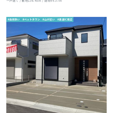
一戸建て / 敷地136.45㎡ / 建物99.37㎡
#自然多い
#ベットタウン
#山が近い
#高速IC周辺