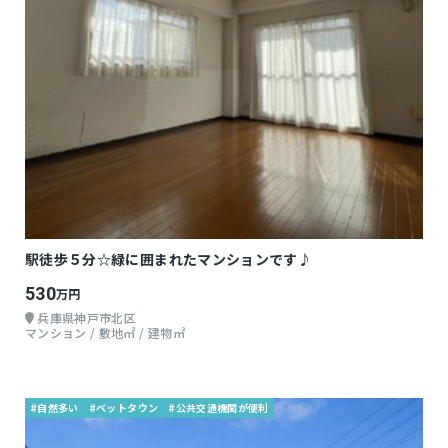
駅徒歩５分☆緑に囲まれたマンションです♪
530
万円
兵庫県神戸市北区
マンション / 敷地㎡ / 建物㎡
#自然多い
#ベットタウン
#公共交通機関が便利