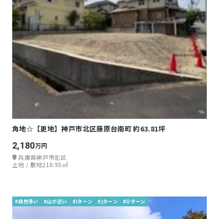
角地☆【更地】神戸市北区藤原台南町 約63.81坪
2,180
万円
兵庫県神戸市北区
土地 / 敷地210.95㎡
#自然多い
#山が近い
#iターン
#jターン
#Uターン