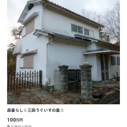
森暮らし☆三田うぐいすの里☆
100
万円
兵庫県三田市