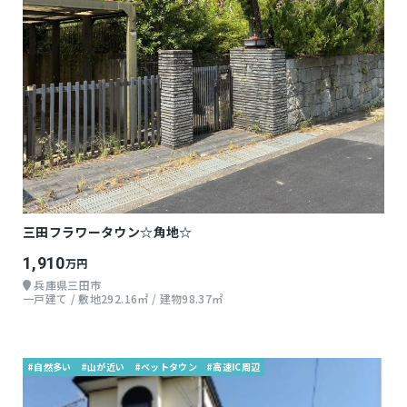
三田フラワータウン☆角地☆
1,910
万円
兵庫県三田市
一戸建て / 敷地292.16㎡ / 建物98.37㎡
#自然多い
#山が近い
#ベットタウン
#高速IC周辺