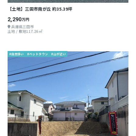
【土地】三田市南が丘 約35.39坪
2,290
万円
兵庫県三田市
土地 / 敷地117.26㎡
#自然多い
#ベットタウン
#山が近い