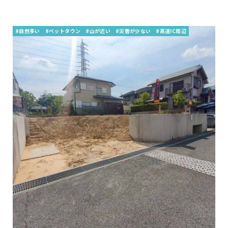
#自然多い
#ベットタウン
#山が近い
#災害が少ない
#高速IC周辺