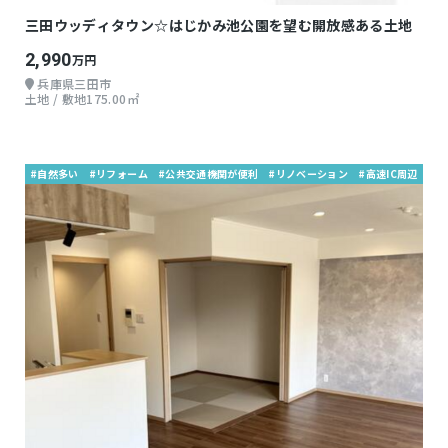
三田ウッディタウン☆はじかみ池公園を望む開放感ある土地
2,990
万円
兵庫県三田市
土地 / 敷地175.00㎡
#自然多い
#リフォーム
#公共交通機関が便利
#リノベーション
#高速IC周辺