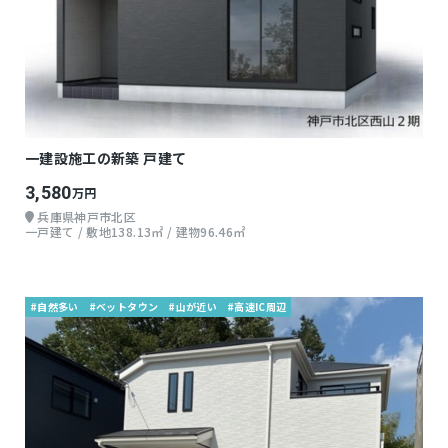
一建設施工の新築 戸建て
3,580
万円
兵庫県神戸市北区
一戸建て / 敷地138.13㎡ / 建物96.46㎡
#自然多い
#ベットタウン
#山が近い
#高速IC周辺