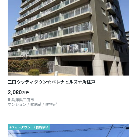
三田ウッディタウン☆ペレナヒルズ☆角住戸
2,080
万円
兵庫県三田市
マンション / 敷地㎡ / 建物㎡
#ベットタウン
#自然多い