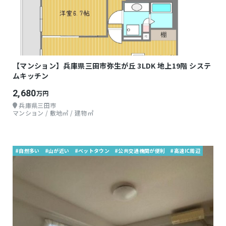
【マンション】兵庫県三田市弥生が丘 3LDK 地上19階 システ
ムキッチン
2,680
万円
兵庫県三田市
マンション / 敷地㎡ / 建物㎡
#自然多い
#山が近い
#ベットタウン
#公共交通機関が便利
#高速IC周辺