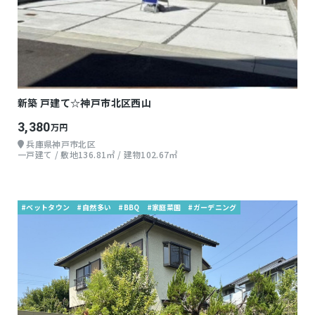
新築 戸建て☆神戸市北区西山
3,380
万円
兵庫県神戸市北区
一戸建て / 敷地136.81㎡ / 建物102.67㎡
#ベットタウン
#自然多い
#BBQ
#家庭菜園
#ガーデニング