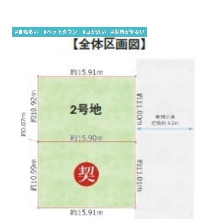
#自然多い
#ベットタウン
#山が近い
#災害が少ない