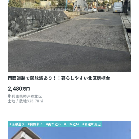
両面道路で開放感あり！！暮らしやすい北区唐櫃台
2,480
万円
兵庫県神戸市北区
土地 / 敷地326.78㎡
#温泉巡り
#自然多い
#山が近い
#川が近い
#高速IC周辺