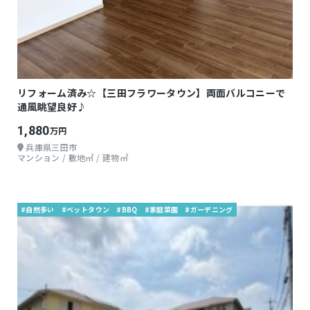
リフォーム済み☆【三田フラワータウン】両面バルコニーで
通風眺望良好♪
1,880
万円
兵庫県三田市
マンション / 敷地㎡ / 建物㎡
#自然多い
#ベットタウン
#BBQ
#家庭菜園
#ガーデニング