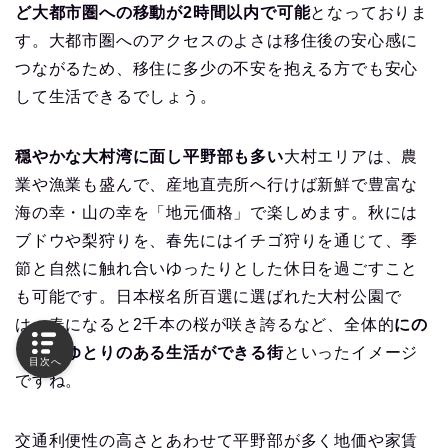
ど大都市圏への移動が2時間以内で可能
となっておりま
す。大都市圏へのアクセスのよさは移住後の安心感に
つながるため、移住に多少の不安を抱える方でも安心
して生活できるでしょう。
穏やかな大村湾に面し平野部も多い
大村エリアは、農
業や漁業も盛んで、産地直売所へ行けば新鮮で豊富な
海の幸・山の幸を「地元価格」で楽しめます。秋には
ブドウや梨狩りを、春先にはイチゴ狩りを通じて、季
節と自然に触れ合いゆったりとした休日を過ごすこと
も可能です。日本桜名所百選に選ばれた大村公園で
は、春になると2千本の桜が咲き誇るなど、全体的
にの
どかでゆとりのある生活ができる街
といったイメージ
目次へ
ですね。
交通利便性の高さとあわせて平野部が多く地価や家賃