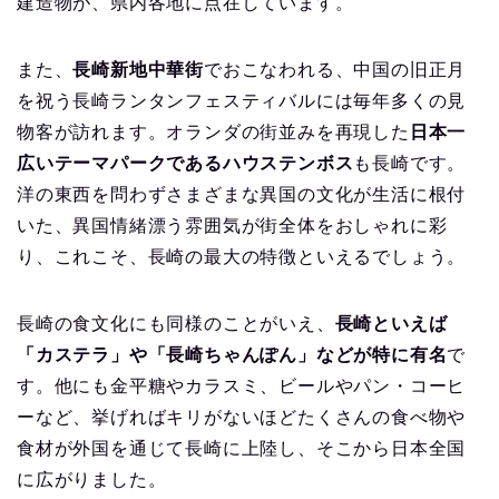
建造物が、県内各地に点在しています。
また、
長崎新地中華街
でおこなわれる、中国の旧正月
を祝う長崎ランタンフェスティバルには毎年多くの見
物客が訪れます。オランダの街並みを再現した
日本一
広いテーマパークであるハウステンボス
も長崎です。
洋の東西を問わずさまざまな異国の文化が生活に根付
いた、異国情緒漂う雰囲気が街全体をおしゃれに彩
り、これこそ、長崎の最大の特徴といえるでしょう。
長崎の食文化にも同様のことがいえ、
長崎といえば
「カステラ」や「長崎ちゃんぽん」などが特に有名
で
す。他にも金平糖やカラスミ、ビールやパン・コーヒ
ーなど、挙げればキリがないほどたくさんの食べ物や
食材が外国を通じて長崎に上陸し、そこから日本全国
に広がりました。