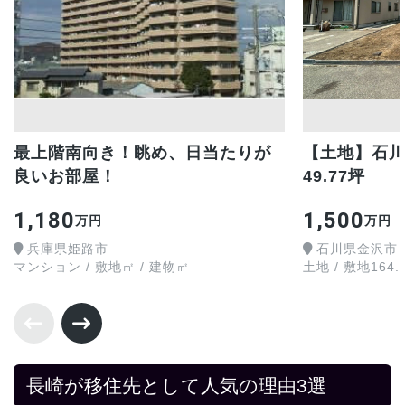
最上階南向き！眺め、日当たりが
【土地】石川
良いお部屋！
49.77坪
1,180
1,500
万円
万円
兵庫県姫路市
石川県金沢市
マンション / 敷地㎡ / 建物㎡
土地 / 敷地164.
長崎が移住先として人気の理由3選