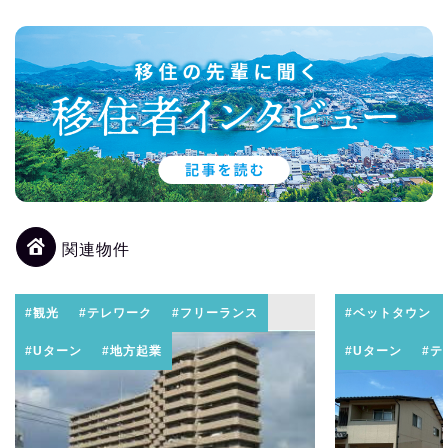
関連物件
#観光
#テレワーク
#フリーランス
#ベットタウン
#Uターン
#地方起業
#Uターン
#テ