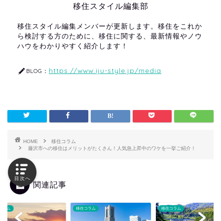
移住スタイル編集部
移住スタイル編集メンバーが更新します。移住をこれか
ら検討する方のために、移住に関する、最新情報やノウ
ハウをわかりやすく紹介します！
https://www.iju-style.jp/media
BLOG：
HOME
移住コラム
藤沢市への移住はメリットがたくさん！人気急上昇中のワケを一挙ご紹介！
目次へ
関連記事
コラム
移住コラム
移住コラム