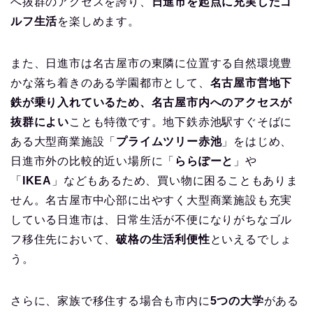
へ抜群のアクセスを誇り、
日進市を起点に充実したゴ
ルフ生活
を楽しめます。
また、日進市は名古屋市の東隣に位置する自然環境豊
かな落ち着きのある学園都市として、
名古屋市営地下
鉄が乗り入れているため、名古屋市内へのアクセスが
抜群によい
ことも特徴です。地下鉄赤池駅すぐそばに
ある大型商業施設「
プライムツリー赤池
」をはじめ、
日進市外の比較的近い場所に「
ららぽーと
」や
「
IKEA
」などもあるため、買い物に困ることもありま
せん。名古屋市中心部に出やすく大型商業施設も充実
している日進市は、日常生活が不便になりがちなゴル
フ移住先において、
破格の生活利便性
といえるでしょ
う。
さらに、家族で移住する場合も市内に
5つの大学
がある