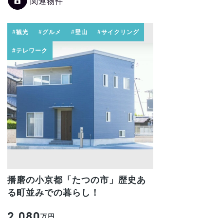
関連物件
#観光
#グルメ
#登山
#サイクリング
#テレワーク
播磨の小京都「たつの市」歴史あ
る町並みでの暮らし！
2,080
万円