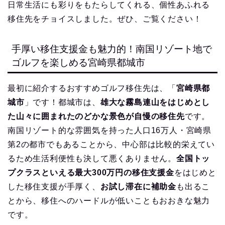
日常生活にも彩りをもたらしてくれる、個性あふれる
移住先をチョイスしました。ぜひ、ご覧ください！
手厚い移住支援金も魅力的！南国リゾート地で
ゴルフを楽しめる宮崎県都城市
最初に紹介するおすすめゴルフ移住先は、「
宮崎県都
城市
」です！都城市は、
雄大な霧島連山をはじめとし
た山々に囲まれたのどかな景色が自慢の移住先
です。
南国リゾート的な雰囲気を持った人口16万人・宮崎県
第2の都市でもあることから、中心部は比較的栄えてい
るため生活利便性も決して悪くありません。
全国トッ
プクラスといえる最大300万円の移住支援金
をはじめと
した移住支援が手厚く、
お試し滞在に補助金
も出るこ
とから、移住へのハードルが低いこともおおきな魅力
です。