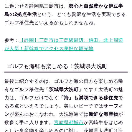
に過ごせる静岡県三島市は、
都心と自然豊かな伊豆半
島の2拠点生活
という、とても贅沢な生活を実現できる
ゴルフ移住先といえるかもしれませんね。
参考：
【静岡】三島市は三島駅周辺、錦田、北上周辺
が人気！新幹線でアクセス良好な観光地
ゴルフも海鮮も楽しめる！茨城県大洗町
最後に紹介するのは、ゴルフと海の両方を楽しめる稀
有なゴルフ移住先「
茨城県大洗町
」です！大洗町の魅
力は、ゴルフだけでなく
「海」も満喫できる移住先
で
ある点といえるでしょう。美しいビーチでは
サーフィ
ン
が盛んにおこなわれ、大洗漁港では
新鮮な海産物
が
数多く手に入ります。
宮崎県都城市
が宮崎牛をはじめ
とした畜産物を楽しめるのに対し、茨城県大洗町は海