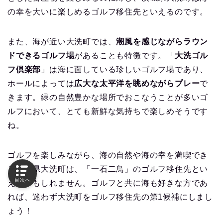
の幸を大いに楽しめるゴルフ移住先といえるのです。
また、海が近い大洗町では、
潮風を感じながらラウン
ドできるゴルフ場
があることも特徴です。「
大洗ゴル
フ倶楽部
」は海に面している珍しいゴルフ場であり、
ホールによっては
広大な太平洋を眺めながらプレー
で
きます。緑の自然豊かな場所でおこなうことが多いゴ
ルフにおいて、とても新鮮な気持ちで楽しめそうです
ね。
ゴルフを楽しみながら、海の自然や海の幸を満喫でき
る茨城県大洗町は、「一石二鳥」のゴルフ移住先とい
目次へ
えるかもしれません。ゴルフと共に海も好きな方であ
れば、迷わず大洗町をゴルフ移住先の第1候補にしまし
ょう！