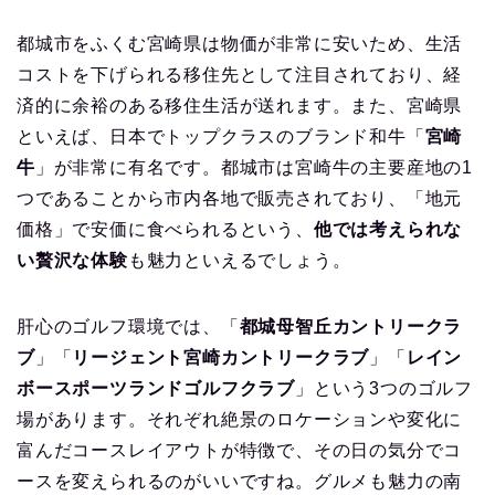
都城市をふくむ宮崎県は物価が非常に安いため、生活
コストを下げられる移住先として注目されており、経
済的に余裕のある移住生活が送れます。また、宮崎県
といえば、日本でトップクラスのブランド和牛「
宮崎
牛
」が非常に有名です。都城市は宮崎牛の主要産地の1
つであることから市内各地で販売されており、「地元
価格」で安価に食べられるという、
他では考えられな
い贅沢な体験
も魅力といえるでしょう。
肝心のゴルフ環境では、「
都城母智丘カントリークラ
ブ
」「
リージェント宮崎カントリークラブ
」「
レイン
ボースポーツランドゴルフクラブ
」という3つのゴルフ
場があります。それぞれ絶景のロケーションや変化に
富んだコースレイアウトが特徴で、その日の気分でコ
ースを変えられるのがいいですね。グルメも魅力の南