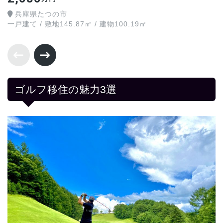
兵庫県たつの市
一戸建て / 敷地145.87㎡ / 建物100.19㎡
ゴルフ移住の魅力3選