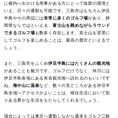
に都内へ出かける用事がある方にとって抜群の環境と
いえ、日々の通勤も可能です。三島市はもちろん伊豆
半島やその周辺には
非常に多くのゴルフ場
があり、静
岡県ならではといえる、
富士山を眺めながらラウンド
できるゴルフ場
も数多く存在します。富士山を背景に
してゴルフを楽しめることは、最高の贅沢といえるで
しょう。
また、三島市をふくめ
伊豆半島にはたくさんの観光地
があることも魅力です。ゴルフだけでなく、休日には
伊豆半島各地にある有名観光地へ訪れるのもいいです
ね。
海や山に温泉
など、数々の見どころがある伊豆半
島全域へアクセスがよいことは、移住生活において彩
りある豊かな生活をもたらしてくれるでしょう。
場合によっては東京へ通勤しながら週末をゴルフ三昧