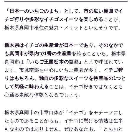
「日本一のいちごのまち」として、市の広い範囲でイ
チゴ狩りや多彩なイチゴスイーツを楽しめる
ことが、
栃木県真岡市移住の魅力・メリットといえそうです。
栃木県はイチゴの生産量が日本一であり、そのなかで
も真岡市が県内で1番の生産量
を誇ることから、栃木県
真岡市は
「いちご王国栃木の首都」
とまで呼ばれてい
ます。市域南部を中心にいちご農園が多く、
イチゴ狩
りはもちろん、独自の多彩なスイーツを特産品の1つと
して気軽に味わえる
ことは、イチゴ好きではなくとも
心踊る素敵な体験となるでしょう。
栃木県真岡市の市章自体が「イチゴ」をモチーフにし
たものであることからも、イチゴに懸ける情熱は生半
可なものではありません。ぜひあなたも、「とちおと