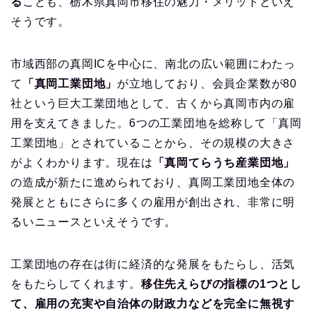
る
ことも、栃木県真岡市移住の魅力・メリットといえ
そうです。
市域西部の真岡ICを中心に、南北の広い範囲にわたっ
て
「真岡工業団地」
が立地しており、会員企業数が80
社という巨大工業団地として、古くから真岡市内の雇
用を支えてきました。6つの工業団地を総称して「真岡
工業団地」とされていることから、その規模の大きさ
がよくわかります。現在は
「真岡てらうち産業団地」
の造成が新たに進められており、真岡工業団地全体の
発展とともにさらに多くの雇用が創出され、非常に明
るいニュースといえそうです。
工業団地の存在は街に経済的な発展をもたらし、活気
をもたらしてくれます。
移住先えらびの指標の1つとし
て、雇用の充実や自治体の財政力などを完全に無視す