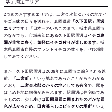
駅」周辺エリア
2つめのおすすめエリアは、二宮金次郎ゆかりの地でイ
チゴ三昧の日々を送れる、真岡鐵道
「久下田駅」周辺
エリア
です！「日本一のいちごのまち」栃木県真岡市
のなかでも、市域南部にある久下田駅周辺は
イチゴ農
園が非常に多く、気軽にイチゴ狩りが楽しめます
。栃
木県真岡市自慢のブランドイチゴの数々を、ぜひ堪能
してみてください。
また、久下田駅周辺は2009年に真岡市に編入される以
前、
「二宮町」
という地名であったことからもわかる
とおり、
二宮金次郎ゆかりの地としても有名
で、駅を
はじめ各地に銅像がみられます。駅周辺は住宅街であ
るものの、
少し歩けば田園風景に囲まれたのどかな景
色が広がるため、田舎暮らしにピッタリの場所
といえ