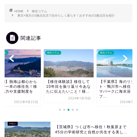
HOME
移住コラム
東京×地方の2拠点生活で自分らしく暮らす！おすすめの2拠点目を紹介
関連記事
コラム
移住コラム
移住コラム
静岡】熱海は都心から
【移住体験談】移住して
【千葉県】海のリゾ
車で一本の移住先！移
10年目を振り返り今あな
ト・鴨川市へ移住！
の魅力や支援制度を
たに伝えたいこと！移...
マパークに海水浴・
.
フ...
2024年1月10日
2022年9月22日
2024年5月
【茨城県】つくば市へ移住！秋葉原まで
45分の学術研究と自然が共生する美し...