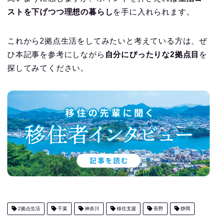
ストを下げつつ理想の暮らし
を手に入れられます。
これから2拠点生活をしてみたいと考えている方は、ぜ
ひ本記事を参考にしながら
自分にぴったりな2拠点目
を
探してみてください。
2拠点生活
千葉
神奈川
移住支援
長野
静岡