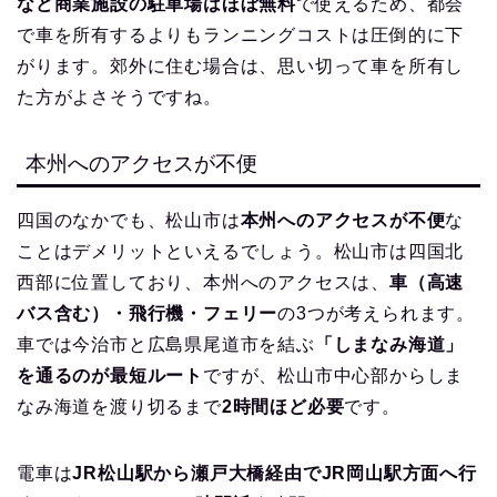
など商業施設の駐車場はほぼ無料
で使えるため、都会
で車を所有するよりもランニングコストは圧倒的に下
がります。郊外に住む場合は、思い切って車を所有し
た方がよさそうですね。
本州へのアクセスが不便
四国のなかでも、松山市は
本州へのアクセスが不便
な
ことはデメリットといえるでしょう。松山市は四国北
西部に位置しており、本州へのアクセスは、
車（高速
バス含む）・飛行機・フェリー
の3つが考えられます。
車では今治市と広島県尾道市を結ぶ
「しまなみ海道」
を通るのが最短ルート
ですが、松山市中心部からしま
なみ海道を渡り切るまで
2時間ほど必要
です。
電車は
JR松山駅から瀬戸大橋経由でJR岡山駅方面へ行