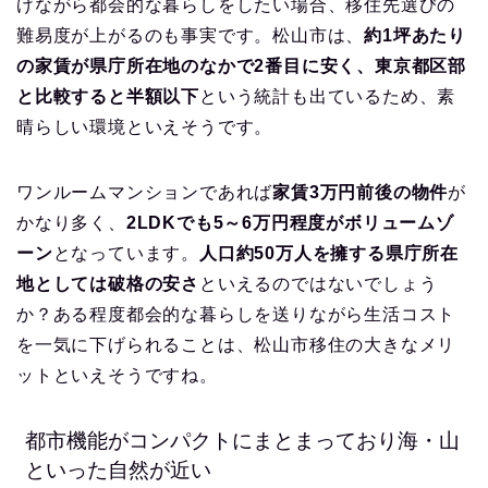
げながら都会的な暮らしをしたい場合、移住先選びの
難易度が上がるのも事実です。松山市は、
約1坪あたり
の家賃が県庁所在地のなかで2番目に安く、東京都区部
と比較すると半額以下
という統計も出ているため、素
晴らしい環境といえそうです。
ワンルームマンションであれば
家賃3万円前後の物件
が
かなり多く、
2LDKでも5～6万円程度がボリュームゾ
ーン
となっています。
人口約50万人を擁する県庁所在
地としては破格の安さ
といえるのではないでしょう
か？ある程度都会的な暮らしを送りながら生活コスト
を一気に下げられることは、松山市移住の大きなメリ
ットといえそうですね。
都市機能がコンパクトにまとまっており海・山
といった自然が近い