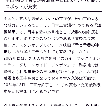
全国的に有名な道後温泉や松山城といった観光
スポットが充実
全国的に有名な観光スポットの存在が、松山市の大き
な魅力といえるでしょう。日本三古湯の1つである
「道
後温泉」
は、日本有数の温泉地として抜群の知名度を
誇ります。道後温泉のシンボルである「道後温泉本
館」は、スタジオジブリのアニメ映画
「千と千尋の神
隠し」
の油屋のモデルとしても有名です。さらに、
2009年には、外国人観光客向けのガイドブック「ミシ
ュラン・グリーンガイド・ジャポン」で、温泉地では
異例とされる
最高位の三つ星
を獲得しました。現在は
耐震改修工事をおこなっておりますが入浴は可能で、
2024年12月に工事が終了し、生まれ変わった道後温泉
本館がお披露目される予定です。
松山市を代表するもう1つの観光地として、
「松山城」