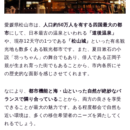
愛媛県松山市は、
人口約50万人を有する四国最大の都
市
にして、日本最古の温泉といわれる
「道後温泉」
や、現存12天守の1つである
「松山城」
といった有名観
光地も数多くある観光都市です。また、夏目漱石の小
説「坊っちゃん」の舞台でもあり、俳人である正岡子
規が生まれ育った街でもあることから、市内各所にそ
の歴史的な面影を感じさせてくれます。
なにより、
都市機能と海・山といった自然が絶妙なバ
ランスで隣り合っている
ことから、両方の良さを享受
できることが最大の魅力です。ある程度都会で自然も
近い環境は、多くの移住希望者のニーズを満たしてく
れるでしょう。