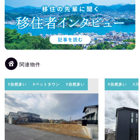
関連物件
#自然多い
#ベットタウン
#自然多い
#自然多い
#