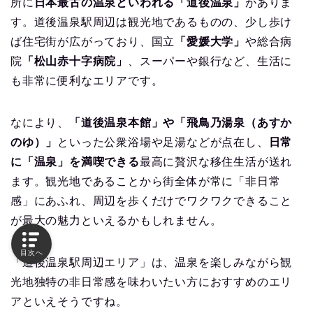
所に
日本最古の温泉といわれる「道後温泉」
がありま
す。道後温泉駅周辺は観光地であるものの、少し歩け
ば住宅街が広がっており、国立
「愛媛大学」
や総合病
院
「松山赤十字病院」
、スーパーや銀行など、生活に
も非常に便利なエリアです。
なにより、
「道後温泉本館」や「飛鳥乃湯泉（あすか
のゆ）」
といった公衆浴場や足湯などが点在し、
日常
に「温泉」を満喫できる
最高に贅沢な移住生活が送れ
ます。観光地であることから街全体が常に「非日常
感」にあふれ、周辺を歩くだけでワクワクできること
が最大の魅力といえるかもしれません。
目次へ
「道後温泉駅周辺エリア」は、温泉を楽しみながら観
光地独特の非日常感を味わいたい方におすすめのエリ
アといえそうですね。