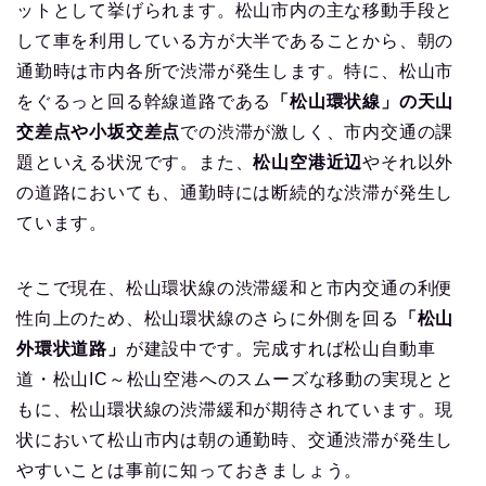
ットとして挙げられます。松山市内の主な移動手段と
して車を利用している方が大半であることから、朝の
通勤時は市内各所で渋滞が発生します。特に、松山市
をぐるっと回る幹線道路である
「松山環状線」の天山
交差点や小坂交差点
での渋滞が激しく、市内交通の課
題といえる状況です。また、
松山空港近辺
やそれ以外
の道路においても、通勤時には断続的な渋滞が発生し
ています。
そこで現在、松山環状線の渋滞緩和と市内交通の利便
性向上のため、松山環状線のさらに外側を回る
「松山
外環状道路」
が建設中です。完成すれば松山自動車
道・松山IC～松山空港へのスムーズな移動の実現とと
もに、松山環状線の渋滞緩和が期待されています。現
状において松山市内は朝の通勤時、交通渋滞が発生し
やすいことは事前に知っておきましょう。