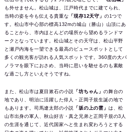
も外せません。松山城は、江戸時代までに建てられ、
当時の姿を今も伝える貴重な
「現存12天守」
の1つで
す。松山市中心部の標高132mの城山（勝山）山頂にあ
ることから、市内ほとんどの場所から望めるランドマ
ークとなっています。松山城とその天守は、松山平野
と瀬戸内海を一望できる最高のビュースポットとして
多くの観光客が訪れる人気スポットです。360度の大パ
ノラマを眼下におさめ、当時に思いを馳せるのも素敵
な過ごし方といえそうですね。
また、松山市は夏目漱石の小説
「坊ちゃん」
の舞台の
地であり、明治に活躍した俳人・正岡子規生誕の地で
もあります。司馬遼太郎の小説
「坂の上の雲」
は、松
山市出身の軍人、秋山好古・真之兄弟と正岡子規の3人
の生涯を通じて、近代国家へと生まれ変わろうとする