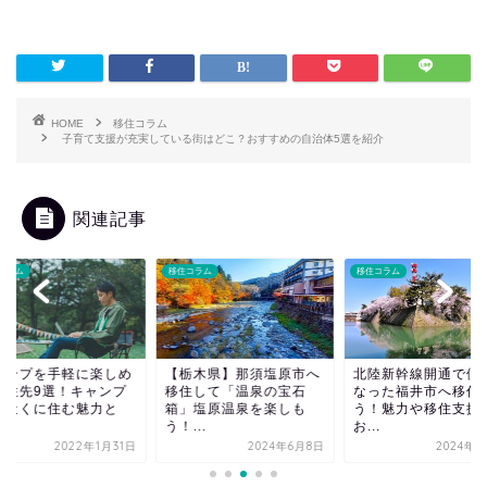
HOME
移住コラム
子育て支援が充実している街はどこ？おすすめの自治体5選を紹介
関連記事
コラム
移住コラム
移住コラム
ャンプを手軽に楽しめ
【栃木県】那須塩原市へ
北陸新幹線開通で便
移住先9選！キャンプ
移住して「温泉の宝石
なった福井市へ移住
の近くに住む魅力と
箱」塩原温泉を楽しも
う！魅力や移住支援
.
う！...
お...
2022年1月31日
2024年6月8日
2024年6