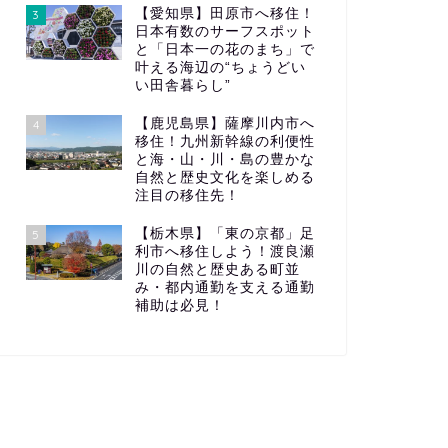
【愛知県】田原市へ移住！
3
日本有数のサーフスポット
と「日本一の花のまち」で
叶える海辺の“ちょうどい
い田舎暮らし”
【鹿児島県】薩摩川内市へ
4
移住！九州新幹線の利便性
と海・山・川・島の豊かな
自然と歴史文化を楽しめる
注目の移住先！
【栃木県】「東の京都」足
5
利市へ移住しよう！渡良瀬
川の自然と歴史ある町並
み・都内通勤を支える通勤
補助は必見！