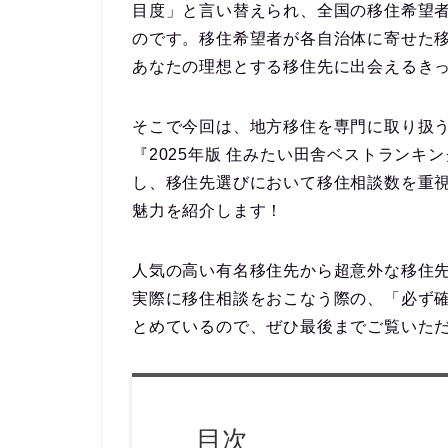
目度」と言い替えられ、全国の移住希望
のです。移住希望者が各自治体に寄せた
あなたの理想とする移住先に出会えるき
そこで今回は、地方移住を専門に取り扱
『2025年版 住みたい田舎ベストランキ
し、移住先選びにおいて
移住相談数を重
魅力を紹介
します！
人気の高い有名移住先から超意外な移住
実際に移住相談をおこなう際の、
「必ず
とめているので、ぜひ最後までご覧いた
目次