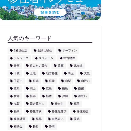
人気のキーワード
2拠点生活
お試し移住
サーフィン
テレワーク
リフォーム
中古物件
仕事
住みたい田舎
兵庫
北海道
千葉
土地
地方移住
埼玉
大阪
子育て
宮城
宮崎
山梨
山近い
岐阜
岡山
広島
徳島
愛媛
愛知
新築
栃木
沖縄
海近い
滋賀
田舎暮らし
神奈川
福岡
福島
移住体験
移住先選び
移住支援
移住計画
群馬
自然多い
茨城
補助金
長野
静岡