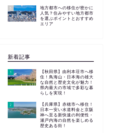
地方都市への移住が密かに
5
人気？住みやすい地方都市
を選ぶポイントとおすすめ
エリア
新着記事
【秋田県】由利本荘市へ移
1
住！鳥海山・日本海の雄大
な自然と歴史文化が魅力！
県内最大の市域で多彩な暮
らしを実現！
【兵庫県】赤穂市へ移住！
2
日本一安い水道料金と京阪
神へ至る新快速の利便性・
瀬戸内海の自然を楽しめる
歴史ある街！