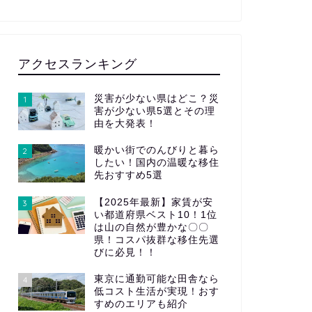
アクセスランキング
災害が少ない県はどこ？災
1
害が少ない県5選とその理
由を大発表！
暖かい街でのんびりと暮ら
2
したい！国内の温暖な移住
先おすすめ5選
【2025年最新】家賃が安
3
い都道府県ベスト10！1位
は山の自然が豊かな〇〇
県！コスパ抜群な移住先選
びに必見！！
東京に通勤可能な田舎なら
4
低コスト生活が実現！おす
すめのエリアも紹介