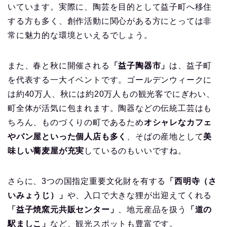
いています。実際に、陶芸を目的として益子町へ移住
する方も多く、創作活動に関心がある方にとっては非
常に魅力的な環境といえるでしょう。
また、春と秋に開催される
「益子陶器市」
は、益子町
を代表する一大イベントです。ゴールデンウィークに
は約40万人、秋には約20万人もの観光客でにぎわい、
町全体が活気に包まれます。陶器などの伝統工芸はも
ちろん、ものづくりの町であるため
オシャレなカフェ
やパン屋といった個人店も多く
、そばの産地として
美
味しい蕎麦屋が充実
しているのもいいですね。
さらに、3つの国指定重要文化財を有する
「西明寺（さ
いみょうじ）」
や、入口で大きな狸が出迎えてくれる
「益子焼窯元共販センター」
、地元産品を扱う
「道の
駅ましこ」
など、観光スポットも豊富です。