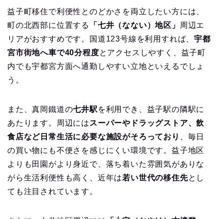
益子町移住で利便性とのどかさを両立したい方には、
町の北西部に位置する
「七井（なない）地区」
周辺エ
リアがおすすめです。国道123号線を利用すれば、
宇都
宮市街地へ車で40分程度
とアクセスしやすく、益子町
内でも宇都宮方面へ通勤しやすい立地といえるでしょ
う。
また、真岡鐵道の
七井駅
を利用でき、益子駅の隣駅に
あたります。周辺には
スーパーやドラッグストア、飲
食店など日常生活に必要な施設がそろっており
、毎日
の買い物にも不便さを感じにくい環境です。益子地区
よりも田園がより身近で、落ち着いた雰囲気がありな
がら生活利便性も高く、近年は
若い世代の移住先
とし
ても注目されています。