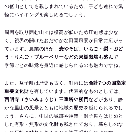
の低山としても親しまれているため、子ども連れで気
軽にハイキングを楽しめるでしょう。
周囲を取り囲む山々は標高が低いため圧迫感は少な
く、視界の開けたおだやかな田園風景が日常に広がっ
ています。農業のほか、
麦やそば、いちご・梨・ぶど
う・りんご・ブルーベリーなどの果樹栽培も盛ん
で、
季節ごとの味覚を身近に感じられるのも魅力ですね。
また、益子町は歴史も古く、町内には
合計7つの国指定
重要文化財
を有しています。代表的なものとしては、
西明寺（さいみょうじ）三重塔
や
楼門
などがあり、静
かな里山の風景とともに地域の歴史を感じられるでし
ょう。さらに、中世の城跡や神楽・獅子舞をはじめと
した有形・無形の文化財も残されており、暮らしのな