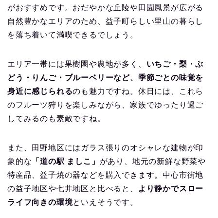
がおすすめです。おだやかな丘陵や田園風景が広がる
自然豊かなエリアのため、益子町らしい里山の暮らし
を落ち着いて満喫できるでしょう。
エリア一帯には果樹園や農地が多く、
いちご・梨・ぶ
どう・りんご・ブルーベリーなど、季節ごとの味覚を
身近に感じられる
のも魅力ですね。休日には、これら
のフルーツ狩りを楽しみながら、家族でゆったり過ご
してみるのも素敵ですね。
また、田野地区にはガラス張りのオシャレな建物が印
象的な
「道の駅 ましこ」
があり、地元の新鮮な野菜や
特産品、益子焼の器などを購入できます。中心市街地
の益子地区や七井地区と比べると、
より静かでスロー
ライフ向きの環境
といえそうです。