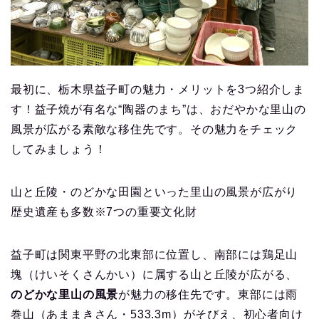
最初に、栃木県益子町の魅力・メリットを3つ紹介しま
す！益子焼が有名な“陶器のまち”は、おだやかな里山の
風景が広がる素敵な移住先です。その魅力をチェック
してみましょう！
山と丘陵・のどかな田園といった里山の風景が広がり
歴史遺産も多数※7つの重要文化財
益子町は関東平野の北東部に位置し、南部には鶏足山
塊（けいそくさんかい）に属する山と丘陵が広がる、
のどかな里山の風景
が魅力の移住先です。東部には雨
巻山（あままきさん・533.3m）がそびえ、初心者向け