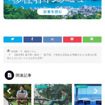
HOME
移住コラム
【栃木県】益子町へ移住！「益子焼」で有名な活気ある“陶器のまち”は里山の景
色とともにオシャレなお店も充実！
関連記事
コラム
移住コラム
移住コラム