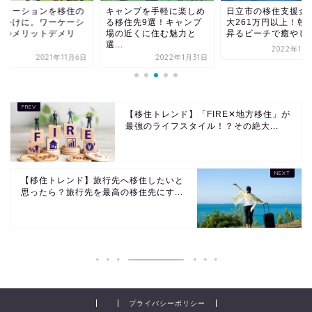
ーケーションを移住の
キャンプを手軽に楽しめ
日立市の移住支援金
っかけに。ワーケーシ
る移住先9選！キャンプ
大261万円以上！朝
ンのメリットデメリ
場の近くに住む魅力と
昇るビーチで癒やしの.
.
選...
2022年11
2021年11月6日
2022年1月31日
【移住トレンド】「FIRE✕地方移住」が
最強のライフスタイル！？その絶大...
【移住トレンド】旅行先へ移住したいと
思ったら？旅行先を最高の移住先にす...
プライバシーポリシー